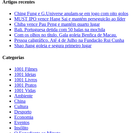
Artigos recentes
Ching Fung e G.Universe anulam-se em jogo com oito golos
MUST IPO vence Hang Sai e mantém perseguição ao líder
Chiba vence Pau Peng e mantém quarto lugar
Bali. Portuguesa detida com 50 balas na mochila
Com os olhos no título. Gala goleia Benfica de Macau.
Pessoa caligráfico. Até 4 de Julho na Fundação Rui Cunha
Shao Jiang goleia e segura primeiro lugar
Categorias
1001 Filmes
1001 Ideias
1001 Livros
1001 Pratos
1001 Vidas
Ambiente
China
Cultura
Desporto
Economia
Eventos
Insólito