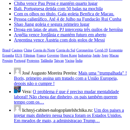
Chiba vence Pau Peng e mantém quarto lugar
Bali. Portuguesa detida com 50 balas na mochila
Com os olhos no título. Gala goleia Benfica de Macau.
Pessoa caligráfico. Até 4 de Julho na Fundação Rui Cunha
Shao Jiang goleia e segura primeiro lugar
Droga em latas de atum. PJ intercepta três quilos de heroína
Argélia vence Jordânia e mantém futuro em aberto
Argentina vence Áustria com dois golos de Messi
Brasil
Casinos
China
Coreia do Norte
Coreia do Sul
Coronavírus
Covid-19
Economia
Espanha
EUA
Filipinas
França
Governo
Hong Kong
Indonésia
Japão
Jogo
Macau
Pequim
Portugal
Protestos
Tailândia
Taiwan
Vacina
Índia
José Augusto Moreira Pereira:
Mais uma "trumpalhada" !
Boris, primeiro assina um tratado com a União Europeia,
depois não o cumpre !
Vera:
O problema é que é preciso mudar mentalidade
laboral! Não chega dar dinheiro, os pais também querem
tempo com os…
lichnyj-cabinet-nalogoplatelshchika.ru:
Um dos paises a
injetar mais dinheiro nessa busca foram os Estados Unidos.
Em meados de maio, a administracao Trump…