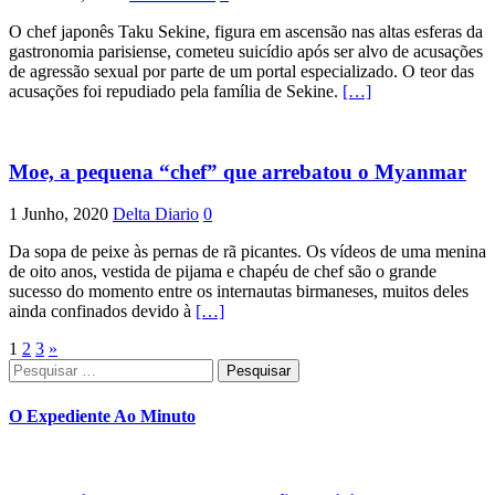
O chef japonês Taku Sekine, figura em ascensão nas altas esferas da
gastronomia parisiense, cometeu suicídio após ser alvo de acusações
de agressão sexual por parte de um portal especializado. O teor das
acusações foi repudiado pela família de Sekine.
[…]
Moe, a pequena “chef” que arrebatou o Myanmar
1 Junho, 2020
Delta Diario
0
Da sopa de peixe às pernas de rã picantes. Os vídeos de uma menina
de oito anos, vestida de pijama e chapéu de chef são o grande
sucesso do momento entre os internautas birmaneses, muitos deles
ainda confinados devido à
[…]
Paginação
1
2
3
»
Pesquisar
dos
por:
conteúdos
O Expediente Ao Minuto