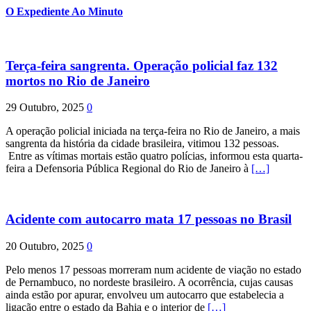
conteúdos
O Expediente Ao Minuto
Terça-feira sangrenta. Operação policial faz 132
mortos no Rio de Janeiro
29 Outubro, 2025
0
A operação policial iniciada na terça-feira no Rio de Janeiro, a mais
sangrenta da história da cidade brasileira, vitimou 132 pessoas.
Entre as vítimas mortais estão quatro polícias, informou esta quarta-
feira a Defensoria Pública Regional do Rio de Janeiro à
[…]
Acidente com autocarro mata 17 pessoas no Brasil
20 Outubro, 2025
0
Pelo menos 17 pessoas morreram num acidente de viação no estado
de Pernambuco, no nordeste brasileiro. A ocorrência, cujas causas
ainda estão por apurar, envolveu um autocarro que estabelecia a
ligação entre o estado da Bahia e o interior de
[…]