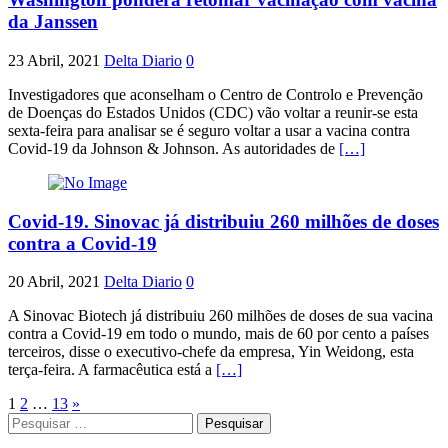
da Janssen
23 Abril, 2021
Delta Diario
0
Investigadores que aconselham o Centro de Controlo e Prevenção
de Doenças do Estados Unidos (CDC) vão voltar a reunir-se esta
sexta-feira para analisar se é seguro voltar a usar a vacina contra
Covid-19 da Johnson & Johnson. As autoridades de
[…]
Covid-19. Sinovac já distribuiu 260 milhões de doses
contra a Covid-19
20 Abril, 2021
Delta Diario
0
A Sinovac Biotech já distribuiu 260 milhões de doses de sua vacina
contra a Covid-19 em todo o mundo, mais de 60 por cento a países
terceiros, disse o executivo-chefe da empresa, Yin Weidong, esta
terça-feira. A farmacêutica está a
[…]
Paginação
1
2
…
13
»
Pesquisar
dos
por: