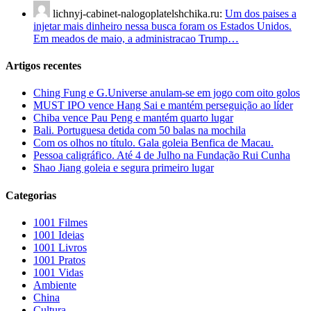
lichnyj-cabinet-nalogoplatelshchika.ru:
Um dos paises a
injetar mais dinheiro nessa busca foram os Estados Unidos.
Em meados de maio, a administracao Trump…
Artigos recentes
Ching Fung e G.Universe anulam-se em jogo com oito golos
MUST IPO vence Hang Sai e mantém perseguição ao líder
Chiba vence Pau Peng e mantém quarto lugar
Bali. Portuguesa detida com 50 balas na mochila
Com os olhos no título. Gala goleia Benfica de Macau.
Pessoa caligráfico. Até 4 de Julho na Fundação Rui Cunha
Shao Jiang goleia e segura primeiro lugar
Categorias
1001 Filmes
1001 Ideias
1001 Livros
1001 Pratos
1001 Vidas
Ambiente
China
Cultura