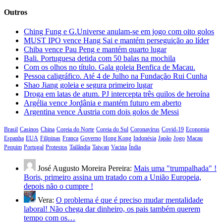
Outros
Ching Fung e G.Universe anulam-se em jogo com oito golos
MUST IPO vence Hang Sai e mantém perseguição ao líder
Chiba vence Pau Peng e mantém quarto lugar
Bali. Portuguesa detida com 50 balas na mochila
Com os olhos no título. Gala goleia Benfica de Macau.
Pessoa caligráfico. Até 4 de Julho na Fundação Rui Cunha
Shao Jiang goleia e segura primeiro lugar
Droga em latas de atum. PJ intercepta três quilos de heroína
Argélia vence Jordânia e mantém futuro em aberto
Argentina vence Áustria com dois golos de Messi
Brasil
Casinos
China
Coreia do Norte
Coreia do Sul
Coronavírus
Covid-19
Economia
Espanha
EUA
Filipinas
França
Governo
Hong Kong
Indonésia
Japão
Jogo
Macau
Pequim
Portugal
Protestos
Tailândia
Taiwan
Vacina
Índia
José Augusto Moreira Pereira:
Mais uma "trumpalhada" !
Boris, primeiro assina um tratado com a União Europeia,
depois não o cumpre !
Vera:
O problema é que é preciso mudar mentalidade
laboral! Não chega dar dinheiro, os pais também querem
tempo com os…