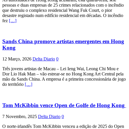
pessoas e duas empresas de 25 crimes relacionados com o incêndio
que destruiu o complexo residencial Wang Fuk Court, o pior
desastre registado num edifício residencial em décadas. O incêndio
fez
[…]
Sands China promove artistas emergentes em Hong
Kong
12 Março, 2026
Delta Diario
0
Três jovens artistas de Macau – Lei Ieng Wai, Leong Chi Mou e
Dor Lio Hak Man – vão estrear-se no Hong Kong Art Central pela
mão da Sands China. A empresa é a primeira concessionária de jogo
do território
[…]
Tom McKibbin vence Open de Golfe de Hong Kong
7 Novembro, 2025
Delta Diario
0
O norte-irlandês Tom McKibbin venceu a edição de 2025 do Open