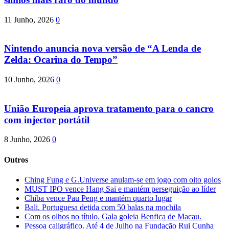
11 Junho, 2026
0
Nintendo anuncia nova versão de “A Lenda de
Zelda: Ocarina do Tempo”
10 Junho, 2026
0
União Europeia aprova tratamento para o cancro
com injector portátil
8 Junho, 2026
0
Outros
Ching Fung e G.Universe anulam-se em jogo com oito golos
MUST IPO vence Hang Sai e mantém perseguição ao líder
Chiba vence Pau Peng e mantém quarto lugar
Bali. Portuguesa detida com 50 balas na mochila
Com os olhos no título. Gala goleia Benfica de Macau.
Pessoa caligráfico. Até 4 de Julho na Fundação Rui Cunha