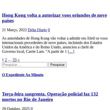
Hong Kong volta a autorizar voos oriundos de nove
países
21 Março, 2022
Delta Diario
0
As autoridades de Hong Kong vão voltar a admitir em Abril os voos
internacionais procedentes de nove países, incluindo dos Estados
Unidos da América e do Reino Unido, anunciou a chefe de
Governo local, Carrie Lam. “A partir de 1
[…]
Paginação
1
2
…
55
»
Pesquisar
dos
por:
conteúdos
O Expediente Ao Minuto
Terça-feira sangrenta. Operação policial faz 132
mortos no Rio de Janeiro
29 Outubro, 2025
0