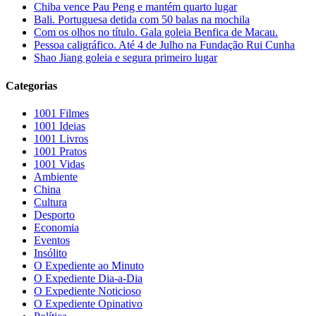
Chiba vence Pau Peng e mantém quarto lugar
Bali. Portuguesa detida com 50 balas na mochila
Com os olhos no título. Gala goleia Benfica de Macau.
Pessoa caligráfico. Até 4 de Julho na Fundação Rui Cunha
Shao Jiang goleia e segura primeiro lugar
Categorias
1001 Filmes
1001 Ideias
1001 Livros
1001 Pratos
1001 Vidas
Ambiente
China
Cultura
Desporto
Economia
Eventos
Insólito
O Expediente ao Minuto
O Expediente Dia-a-Dia
O Expediente Noticioso
O Expediente Opinativo