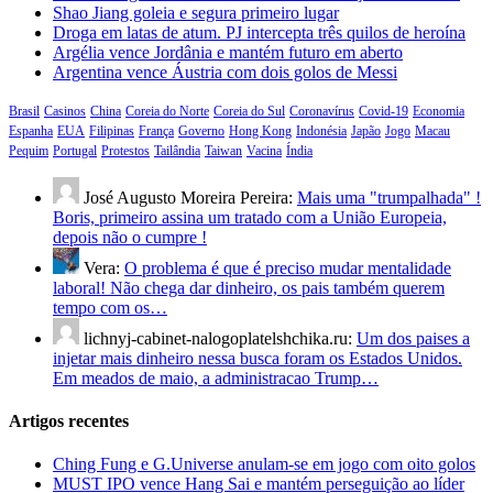
Shao Jiang goleia e segura primeiro lugar
Droga em latas de atum. PJ intercepta três quilos de heroína
Argélia vence Jordânia e mantém futuro em aberto
Argentina vence Áustria com dois golos de Messi
Brasil
Casinos
China
Coreia do Norte
Coreia do Sul
Coronavírus
Covid-19
Economia
Espanha
EUA
Filipinas
França
Governo
Hong Kong
Indonésia
Japão
Jogo
Macau
Pequim
Portugal
Protestos
Tailândia
Taiwan
Vacina
Índia
José Augusto Moreira Pereira:
Mais uma "trumpalhada" !
Boris, primeiro assina um tratado com a União Europeia,
depois não o cumpre !
Vera:
O problema é que é preciso mudar mentalidade
laboral! Não chega dar dinheiro, os pais também querem
tempo com os…
lichnyj-cabinet-nalogoplatelshchika.ru:
Um dos paises a
injetar mais dinheiro nessa busca foram os Estados Unidos.
Em meados de maio, a administracao Trump…
Artigos recentes
Ching Fung e G.Universe anulam-se em jogo com oito golos
MUST IPO vence Hang Sai e mantém perseguição ao líder