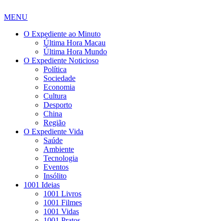
MENU
O Expediente ao Minuto
Última Hora Macau
Última Hora Mundo
O Expediente Noticioso
Política
Sociedade
Economia
Cultura
Desporto
China
Região
O Expediente Vida
Saúde
Ambiente
Tecnologia
Eventos
Insólito
1001 Ideias
1001 Livros
1001 Filmes
1001 Vidas
1001 Pratos