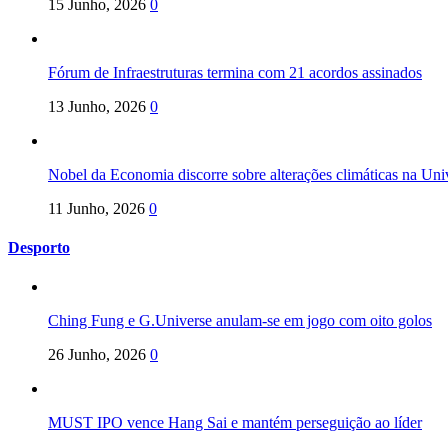
15 Junho, 2026
0
Fórum de Infraestruturas termina com 21 acordos assinados
13 Junho, 2026
0
Nobel da Economia discorre sobre alterações climáticas na Un
11 Junho, 2026
0
Desporto
Ching Fung e G.Universe anulam-se em jogo com oito golos
26 Junho, 2026
0
MUST IPO vence Hang Sai e mantém perseguição ao líder