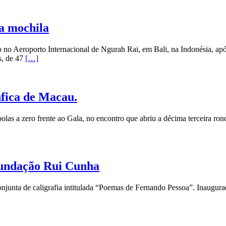
na mochila
no Aeroporto Internacional de Ngurah Rai, em Bali, na Indonésia, apó
s, de 47
[…]
nfica de Macau.
las a zero frente ao Gala, no encontro que abriu a décima terceira ron
 Fundação Rui Cunha
unta de caligrafia intitulada “Poemas de Fernando Pessoa”. Inaugurad