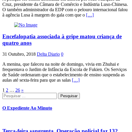
Cruz, presidente da Câmara de Comércio e Indústria Luso-Chinesa.
O também administrador da EDP com o pelouro internacional falou
à agência Lusa à margem do gala com que o
[…]
Encefalopatia associada à gripe matou criança de
quatro anos
31 Outubro, 2018
Delta Diario
0
A menina, que faleceu na noite de domingo, vivia em Zhuhai e
frequentava o Jardim de Infância da Escola de Fukien. Os Serviços
de Saúde ordenaram que o estabelecimento de ensino suspenda as
aulas até sexta-feira para que as salas
[…]
Paginação
1
2
…
26
»
Pesquisar
dos
por:
conteúdos
O Expediente Ao Minuto
Terça-feira sangrenta. Operação policial faz 132