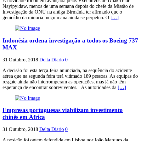
A novidade foi ontem avançada pelos Executivos de Dhaka e de
Nayipyidaw, menos de uma semana depois do chefe da Missão de
Investigação da ONU na antiga Birmânia ter afirmado que o
genicídio da minoria muçulmana ainda se perpetua. O
[…]
Indonésia ordena investigação a todos os Boeing 737
MAX
31 Outubro, 2018
Delta Diario
0
A decisão foi esta terça-feira anunciada, na sequência do acidente
aérea que na segunda feira terá vitimado 189 pessoas. As equipas do
resgate ainda não interromperam as operações, mas já não têm
esperança de encontrar sobreviventes. As autoridades da
[…]
Empresas portuguesas viabilizam investimento
chinês em África
31 Outubro, 2018
Delta Diario
0
A posição foi ontem defendida em Lisboa por João Marques da