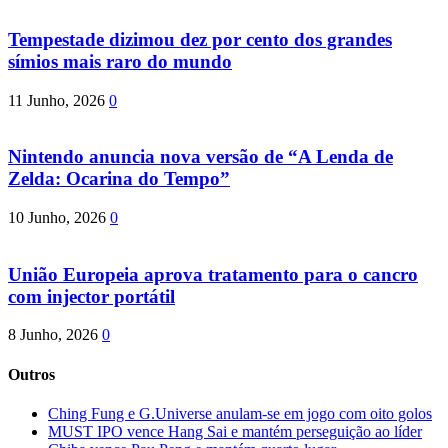
Tempestade dizimou dez por cento dos grandes
símios mais raro do mundo
11 Junho, 2026
0
Nintendo anuncia nova versão de “A Lenda de
Zelda: Ocarina do Tempo”
10 Junho, 2026
0
União Europeia aprova tratamento para o cancro
com injector portátil
8 Junho, 2026
0
Outros
Ching Fung e G.Universe anulam-se em jogo com oito golos
MUST IPO vence Hang Sai e mantém perseguição ao líder