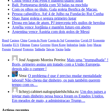
Chiba vence Pau Peng e mantém quarto lugar
Bali. Portuguesa detida com 50 balas na mochila
Com os olhos no título. Gala goleia Benfica de Macau.
Pessoa caligráfico. Até 4 de Julho na Fundação Rui Cunha
Shao Jiang goleia e segura primeiro lugar
Droga em latas de atum. PJ intercepta três quilos de heroína
Argélia vence Jordânia e mantém futuro em aberto
Argentina vence Áustria com dois golos de Messi
Brasil
Casinos
China
Coreia do Norte
Coreia do Sul
Coronavírus
Covid-19
Economia
Espanha
EUA
Filipinas
França
Governo
Hong Kong
Indonésia
Japão
Jogo
Macau
Pequim
Portugal
Protestos
Tailândia
Taiwan
Vacina
Índia
José Augusto Moreira Pereira:
Mais uma "trumpalhada" !
Boris, primeiro assina um tratado com a União Europeia,
depois não o cumpre !
Vera:
O problema é que é preciso mudar mentalidade
laboral! Não chega dar dinheiro, os pais também querem
tempo com os…
lichnyj-cabinet-nalogoplatelshchika.ru:
Um dos paises a
injetar mais dinheiro nessa busca foram os Estados Unidos.
Em meados de maio, a administracao Trump…
Artigos recentes