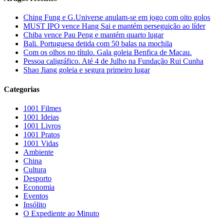
Ching Fung e G.Universe anulam-se em jogo com oito golos
MUST IPO vence Hang Sai e mantém perseguição ao líder
Chiba vence Pau Peng e mantém quarto lugar
Bali. Portuguesa detida com 50 balas na mochila
Com os olhos no título. Gala goleia Benfica de Macau.
Pessoa caligráfico. Até 4 de Julho na Fundação Rui Cunha
Shao Jiang goleia e segura primeiro lugar
Categorias
1001 Filmes
1001 Ideias
1001 Livros
1001 Pratos
1001 Vidas
Ambiente
China
Cultura
Desporto
Economia
Eventos
Insólito
O Expediente ao Minuto