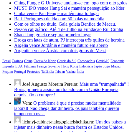
Ching Fung e G.Universe anulam-se em jogo com oito golos
MUST IPO vence Hang Sai e mantém perseguição ao líder
Chiba vence Pau Peng e mantém quarto lugar
Bali. Portuguesa detida com 50 balas na mochila
Com os olhos no título. Gala goleia Benfica de Macau.
Pessoa caligráfico. Até 4 de Julho na Fundação Rui Cunha
Shao Jiang goleia e segura primeiro lugar
Droga em latas de atum. PJ intercepta três quilos de heroína
Argélia vence Jordânia e mantém futuro em aberto
Argentina vence Áustria com dois golos de Messi
Brasil
Casinos
China
Coreia do Norte
Coreia do Sul
Coronavírus
Covid-19
Economia
Espanha
EUA
Filipinas
França
Governo
Hong Kong
Indonésia
Japão
Jogo
Macau
Pequim
Portugal
Protestos
Tailândia
Taiwan
Vacina
Índia
José Augusto Moreira Pereira:
Mais uma "trumpalhada" !
Boris, primeiro assina um tratado com a União Europeia,
depois não o cumpre !
Vera:
O problema é que é preciso mudar mentalidade
laboral! Não chega dar dinheiro, os pais também querem
tempo com os…
lichnyj-cabinet-nalogoplatelshchika.ru:
Um dos paises a
injetar mais dinheiro nessa busca foram os Estados Unidos.