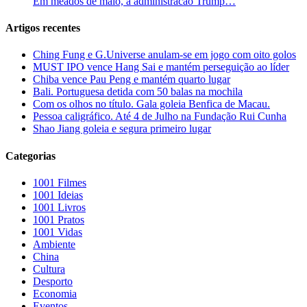
Em meados de maio, a administracao Trump…
Artigos recentes
Ching Fung e G.Universe anulam-se em jogo com oito golos
MUST IPO vence Hang Sai e mantém perseguição ao líder
Chiba vence Pau Peng e mantém quarto lugar
Bali. Portuguesa detida com 50 balas na mochila
Com os olhos no título. Gala goleia Benfica de Macau.
Pessoa caligráfico. Até 4 de Julho na Fundação Rui Cunha
Shao Jiang goleia e segura primeiro lugar
Categorias
1001 Filmes
1001 Ideias
1001 Livros
1001 Pratos
1001 Vidas
Ambiente
China
Cultura
Desporto
Economia
Eventos