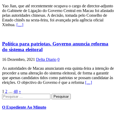
Yao Jian, que até recentemente ocupava o cargo de director-adjunto
do Gabinete de Ligação do Governo Central em Macau foi afastado
pelas autoridades chinesas. A decisão, tomada pelo Conselho de
Estado chinês na sexta-feira, foi avançada pela agência oficial
Xinhua.
[…]
Política para patriotas. Governo anuncia reforma
do sistema eleitoral
16 Dezembro, 2021
Delta Diario
0
As autoridades de Macau anunciaram esta quinta-feira a intenção de
proceder a uma alteração do sistema eleitoral, de forma a garantir
que apenas candidatos tidos como patriotas se possam candidatar às
eleições. O objectivo do Governo é que a reforma
[…]
Paginação
1
2
…
48
»
Pesquisar
dos
por:
conteúdos
O Expediente Ao Minuto