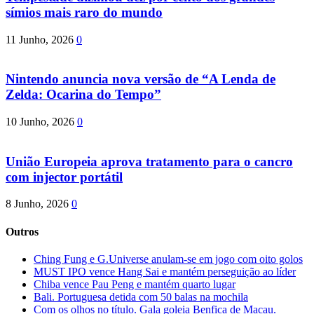
símios mais raro do mundo
11 Junho, 2026
0
Nintendo anuncia nova versão de “A Lenda de
Zelda: Ocarina do Tempo”
10 Junho, 2026
0
União Europeia aprova tratamento para o cancro
com injector portátil
8 Junho, 2026
0
Outros
Ching Fung e G.Universe anulam-se em jogo com oito golos
MUST IPO vence Hang Sai e mantém perseguição ao líder
Chiba vence Pau Peng e mantém quarto lugar
Bali. Portuguesa detida com 50 balas na mochila
Com os olhos no título. Gala goleia Benfica de Macau.