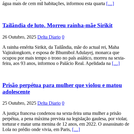
água mais de cem mil habitações, informou esta quarta
[…]
Tailândia de luto. Morreu rainha-mãe Sirikit
26 Outubro, 2025
Delta Diario
0
A rainha emérita Sirikit, da Tailândia, mãe do actual rei, Maha
Vajiralongkorn, e esposa de Bhumibol Adulayej, monarca que
ocupou por mais tempo o trono no país asiático, morreu na sexta-
feira, aos 93 anos, informou o Palácio Real. Apelidada na
[…]
Prisão perpétua para mulher que violou e matou
adolescente
25 Outubro, 2025
Delta Diario
0
A justiça francesa condenou na sexta-feira uma mulher a prisão
perpétua, a pena máxima prevista na legislação gaulesa, por violar,
torturar e matar uma menina de 12 anos, em 2022. O assassinato de
Lola no prédio onde vivia, em Paris,
[…]