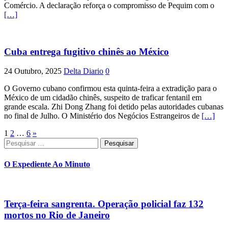
Comércio. A declaração reforça o compromisso de Pequim com o
[…]
Cuba entrega fugitivo chinês ao México
24 Outubro, 2025
Delta Diario
0
O Governo cubano confirmou esta quinta-feira a extradição para o
México de um cidadão chinês, suspeito de traficar fentanil em
grande escala. Zhi Dong Zhang foi detido pelas autoridades cubanas
no final de Julho. O Ministério dos Negócios Estrangeiros de
[…]
Paginação
1
2
…
6
»
Pesquisar
dos
por:
conteúdos
O Expediente Ao Minuto
Terça-feira sangrenta. Operação policial faz 132
mortos no Rio de Janeiro