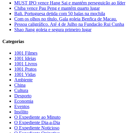
MUST IPO vence Hang Sai e mantém perseguição ao líder
Chiba vence Pau Peng e mantém quarto lugar
Bali. Portuguesa detida com 50 balas na mochila
Com os olhos no título. Gala goleia Benfica de Macau.
Pessoa caligráfico. Até 4 de Julho na Fundação Rui Cunha
Shao Jiang goleia e segura primeiro lugar
Categorias
1001 Filmes
1001 Ideias
1001 Livros
1001 Pratos
1001 Vidas
Ambiente
China
Cultura
Desporto
Economia
Eventos
Insólito
O Expediente ao Minuto
O Expediente Dia-a-Dia
O Expediente Noticioso