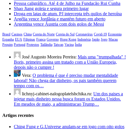
Pessoa caligráfico. Até 4 de Julho na Fundação Rui Cunha
Shao Jiang goleia e segura primeiro lugar
Droga em latas de atum. PJ intercepta três quilos de heroína
Argélia vence Jordânia e mantém futuro em aberto
Argentina vence Áustria com dois golos de Messi
Brasil
Casinos
China
Coreia do Norte
Coreia do Sul
Coronavírus
Covid-19
Economia
Espanha
EUA
Filipinas
França
Governo
Hong Kong
Indonésia
Japão
Jogo
Macau
Pequim
Portugal
Protestos
Tailândia
Taiwan
Vacina
Índia
José Augusto Moreira Pereira:
Mais uma "trumpalhada" !
Boris, primeiro assina um tratado com a União Europeia,
depois não o cumpre !
Vera:
O problema é que é preciso mudar mentalidade
laboral! Não chega dar dinheiro, os pais também querem
tempo com os…
lichnyj-cabinet-nalogoplatelshchika.ru:
Um dos paises a
injetar mais dinheiro nessa busca foram os Estados Unidos.
Em meados de maio, a administracao Trump…
Artigos recentes
Ching Fung e G.Universe anulam-se em jogo com oito golos