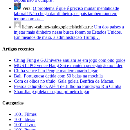
depois não o cumpre !
Vera:
O problema é que é preciso mudar mentalidade
laboral! Não chega dar dinheiro, os pais também querem
tempo com os…
lichnyj-cabinet-nalogoplatelshchika.ru:
Um dos paises a
injetar mais dinheiro nessa busca foram os Estados Unidos.
Em meados de maio, a administracao Trump…
Artigos recentes
Ching Fung e G.Universe anulam-se em jogo com oito golos
MUST IPO vence Hang Sai e mantém perseguição ao líder
Chiba vence Pau Peng e mantém quarto lugar
Bali. Portuguesa detida com 50 balas na mochila
Com os olhos no título. Gala goleia Benfica de Macau.
Pessoa caligráfico. Até 4 de Julho na Fundação Rui Cunha
Shao Jiang goleia e segura primeiro lugar
Categorias
1001 Filmes
1001 Ideias
1001 Livros
1001 Pratos