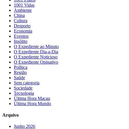
1001 Vidas
Ambiente
China
Cultura
Desporto
Economia
Eventos
Insólito
O Expediente ao Minuto
O Expediente Dia-a-Dia
O Expediente Noticioso
O Expediente Opinativo
Política
Região
Saúde
Sem categoria
Sociedade
Tecnologia
Última Hora Macau
Última Hora Mundo
Arquivo
Junho 2026