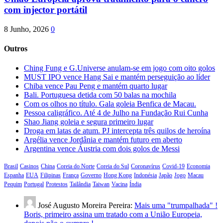
com injector portátil
8 Junho, 2026
0
Outros
Ching Fung e G.Universe anulam-se em jogo com oito golos
MUST IPO vence Hang Sai e mantém perseguição ao líder
Chiba vence Pau Peng e mantém quarto lugar
Bali. Portuguesa detida com 50 balas na mochila
Com os olhos no título. Gala goleia Benfica de Macau.
Pessoa caligráfico. Até 4 de Julho na Fundação Rui Cunha
Shao Jiang goleia e segura primeiro lugar
Droga em latas de atum. PJ intercepta três quilos de heroína
Argélia vence Jordânia e mantém futuro em aberto
Argentina vence Áustria com dois golos de Messi
Brasil
Casinos
China
Coreia do Norte
Coreia do Sul
Coronavírus
Covid-19
Economia
Espanha
EUA
Filipinas
França
Governo
Hong Kong
Indonésia
Japão
Jogo
Macau
Pequim
Portugal
Protestos
Tailândia
Taiwan
Vacina
Índia
José Augusto Moreira Pereira:
Mais uma "trumpalhada" !
Boris, primeiro assina um tratado com a União Europeia,