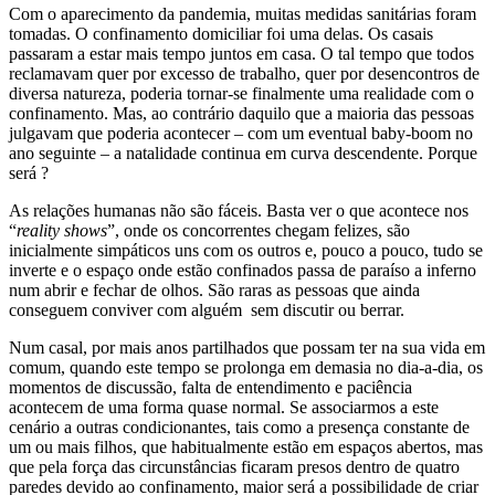
Com o aparecimento da pandemia, muitas medidas sanitárias foram
tomadas. O confinamento domiciliar foi uma delas. Os casais
passaram a estar mais tempo juntos em casa. O tal tempo que todos
reclamavam quer por excesso de trabalho, quer por desencontros de
diversa natureza, poderia tornar-se finalmente uma realidade com o
confinamento. Mas, ao contrário daquilo que a maioria das pessoas
julgavam que poderia acontecer – com um eventual baby-boom no
ano seguinte – a natalidade continua em curva descendente. Porque
será ?
As relações humanas não são fáceis. Basta ver o que acontece nos
“
reality shows
”, onde os concorrentes chegam felizes, são
inicialmente simpáticos uns com os outros e, pouco a pouco, tudo se
inverte e o espaço onde estão confinados passa de paraíso a inferno
num abrir e fechar de olhos. São raras as pessoas que ainda
conseguem conviver com alguém sem discutir ou berrar.
Num casal, por mais anos partilhados que possam ter na sua vida em
comum, quando este tempo se prolonga em demasia no dia-a-dia, os
momentos de discussão, falta de entendimento e paciência
acontecem de uma forma quase normal. Se associarmos a este
cenário a outras condicionantes, tais como a presença constante de
um ou mais filhos, que habitualmente estão em espaços abertos, mas
que pela força das circunstâncias ficaram presos dentro de quatro
paredes devido ao confinamento, maior será a possibilidade de criar