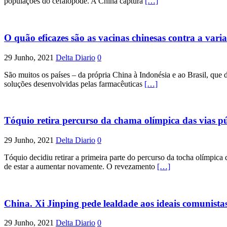
populações do cefalópode. A China captura
[…]
O quão eficazes são as vacinas chinesas contra a vari
29 Junho, 2021
Delta Diario
0
São muitos os países – da própria China à Indonésia e ao Brasil, que
soluções desenvolvidas pelas farmacêuticas
[…]
Tóquio retira percurso da chama olímpica das vias pú
29 Junho, 2021
Delta Diario
0
Tóquio decidiu retirar a primeira parte do percurso da tocha olímpica
de estar a aumentar novamente. O revezamento
[…]
China. Xi Jinping pede lealdade aos ideais comunista
29 Junho, 2021
Delta Diario
0