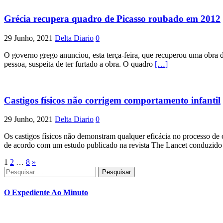
Grécia recupera quadro de Picasso roubado em 2012
29 Junho, 2021
Delta Diario
0
O governo grego anunciou, esta terça-feira, que recuperou uma obra 
pessoa, suspeita de ter furtado a obra. O quadro
[…]
Castigos físicos não corrigem comportamento infantil
29 Junho, 2021
Delta Diario
0
Os castigos físicos não demonstram qualquer eficácia no processo d
de acordo com um estudo publicado na revista The Lancet conduzid
Paginação
1
2
…
8
»
Pesquisar
dos
por:
conteúdos
O Expediente Ao Minuto