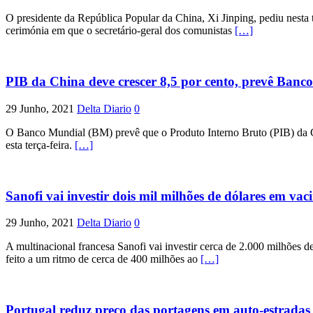
O presidente da República Popular da China, Xi Jinping, pediu nesta
cerimónia em que o secretário-geral dos comunistas
[…]
PIB da China deve crescer 8,5 por cento, prevê Banc
29 Junho, 2021
Delta Diario
0
O Banco Mundial (BM) prevê que o Produto Interno Bruto (PIB) da Ch
esta terça-feira.
[…]
Sanofi vai investir dois mil milhões de dólares em v
29 Junho, 2021
Delta Diario
0
A multinacional francesa Sanofi vai investir cerca de 2.000 milhõe
feito a um ritmo de cerca de 400 milhões ao
[…]
Portugal reduz preço das portagens em auto-estrada