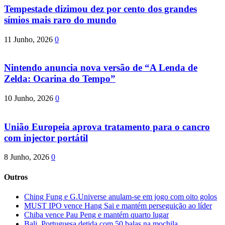
Tempestade dizimou dez por cento dos grandes
símios mais raro do mundo
11 Junho, 2026
0
Nintendo anuncia nova versão de “A Lenda de
Zelda: Ocarina do Tempo”
10 Junho, 2026
0
União Europeia aprova tratamento para o cancro
com injector portátil
8 Junho, 2026
0
Outros
Ching Fung e G.Universe anulam-se em jogo com oito golos
MUST IPO vence Hang Sai e mantém perseguição ao líder
Chiba vence Pau Peng e mantém quarto lugar
Bali. Portuguesa detida com 50 balas na mochila