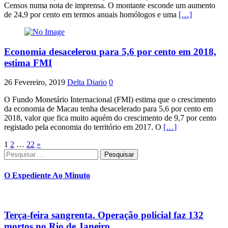
Censos numa nota de imprensa. O montante esconde um aumento
de 24,9 por cento em termos anuais homólogos e uma
[…]
Economia desacelerou para 5,6 por cento em 2018,
estima FMI
26 Fevereiro, 2019
Delta Diario
0
O Fundo Monetário Internacional (FMI) estima que o crescimento
da economia de Macau tenha desacelerado para 5,6 por cento em
2018, valor que fica muito aquém do crescimento de 9,7 por cento
registado pela economia do território em 2017. O
[…]
Paginação
1
2
…
22
»
Pesquisar
dos
por:
conteúdos
O Expediente Ao Minuto
Terça-feira sangrenta. Operação policial faz 132
mortos no Rio de Janeiro