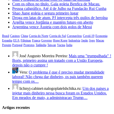
Com os olhos no título. Gala goleia Benfica de Macau.
Pessoa caligráfico. Até 4 de Julho na Fundação Rui Cunha
Shao Jiang goleia e segura primeiro lugar
Droga em latas de atum. PJ intercepta três quilos de heroína
Argélia vence Jordânia e mantém futuro em aberto
Argentina vence Áustria com dois golos de Messi
Brasil
Casinos
China
Coreia do Norte
Coreia do Sul
Coronavírus
Covid-19
Economia
Espanha
EUA
Filipinas
França
Governo
Hong Kong
Indonésia
Japão
Jogo
Macau
Pequim
Portugal
Protestos
Tailândia
Taiwan
Vacina
Índia
José Augusto Moreira Pereira:
Mais uma "trumpalhada" !
Boris, primeiro assina um tratado com a União Europeia,
depois não o cumpre !
Vera:
O problema é que é preciso mudar mentalidade
laboral! Não chega dar dinheiro, os pais também querem
tempo com os…
lichnyj-cabinet-nalogoplatelshchika.ru:
Um dos paises a
injetar mais dinheiro nessa busca foram os Estados Unidos.
Em meados de maio, a administracao Trump…
Artigos recentes