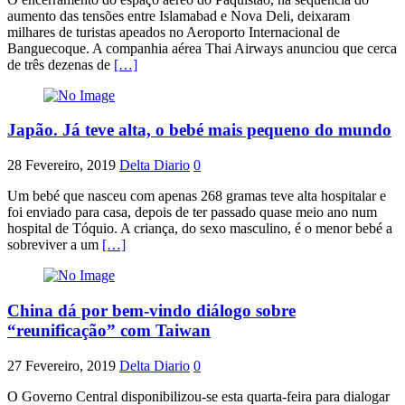
aumento das tensões entre Islamabad e Nova Deli, deixaram
milhares de turistas apeados no Aeroporto Internacional de
Banguecoque. A companhia aérea Thai Airways anunciou que cerca
de três dezenas de
[…]
Japão. Já teve alta, o bebé mais pequeno do mundo
28 Fevereiro, 2019
Delta Diario
0
Um bebé que nasceu com apenas 268 gramas teve alta hospitalar e
foi enviado para casa, depois de ter passado quase meio ano num
hospital de Tóquio. A criança, do sexo masculino, é o menor bebé a
sobreviver a um
[…]
China dá por bem-vindo diálogo sobre
“reunificação” com Taiwan
27 Fevereiro, 2019
Delta Diario
0
O Governo Central disponibilizou-se esta quarta-feira para dialogar