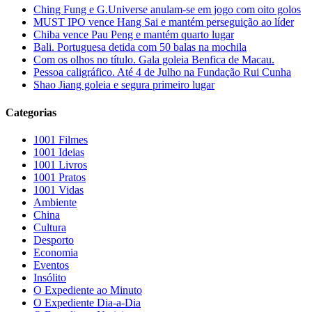
Ching Fung e G.Universe anulam-se em jogo com oito golos
MUST IPO vence Hang Sai e mantém perseguição ao líder
Chiba vence Pau Peng e mantém quarto lugar
Bali. Portuguesa detida com 50 balas na mochila
Com os olhos no título. Gala goleia Benfica de Macau.
Pessoa caligráfico. Até 4 de Julho na Fundação Rui Cunha
Shao Jiang goleia e segura primeiro lugar
Categorias
1001 Filmes
1001 Ideias
1001 Livros
1001 Pratos
1001 Vidas
Ambiente
China
Cultura
Desporto
Economia
Eventos
Insólito
O Expediente ao Minuto
O Expediente Dia-a-Dia