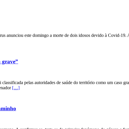
s anunciou este domingo a morte de dois idosos devido à Covid-19. A
o grave”
lassificada pelas autoridades de saúde do território como um caso gr
denador
[…]
caminho