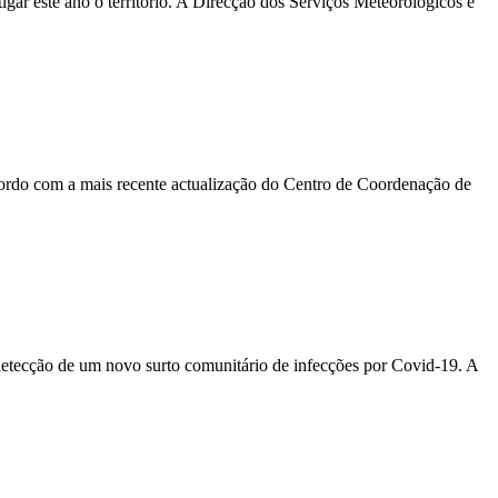
gar este ano o território. A Direcção dos Serviços Meteorológicos e
rdo com a mais recente actualização do Centro de Coordenação de
 detecção de um novo surto comunitário de infecções por Covid-19. A