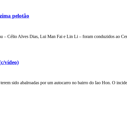
izima pelotão
au – Célio Alves Dias, Lui Man Fai e Lin Li – foram conduzidos ao Ce
c/vídeo)
e terem sido abalroadas por um autocarro no bairro do Iao Hon. O incide