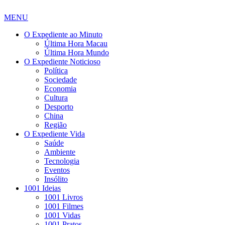
MENU
O Expediente ao Minuto
Última Hora Macau
Última Hora Mundo
O Expediente Noticioso
Política
Sociedade
Economia
Cultura
Desporto
China
Região
O Expediente Vida
Saúde
Ambiente
Tecnologia
Eventos
Insólito
1001 Ideias
1001 Livros
1001 Filmes
1001 Vidas
1001 Pratos