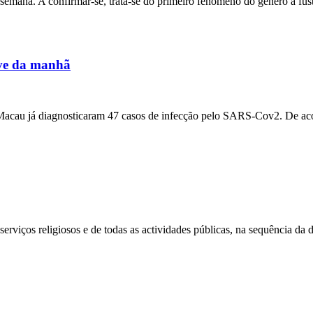
semana. A confirmar-se, trata-se do primeiro fenómeno do género a fusti
ove da manhã
acau já diagnosticaram 47 casos de infecção pelo SARS-Cov2. De aco
rviços religiosos e de todas as actividades públicas, na sequência da