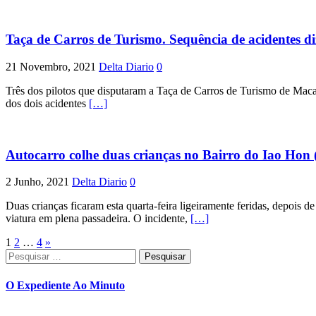
Taça de Carros de Turismo. Sequência de acidentes d
21 Novembro, 2021
Delta Diario
0
Três dos pilotos que disputaram a Taça de Carros de Turismo de Mac
dos dois acidentes
[…]
Autocarro colhe duas crianças no Bairro do Iao Hon (
2 Junho, 2021
Delta Diario
0
Duas crianças ficaram esta quarta-feira ligeiramente feridas, depois d
viatura em plena passadeira. O incidente,
[…]
Paginação
1
2
…
4
»
Pesquisar
dos
por:
conteúdos
O Expediente Ao Minuto