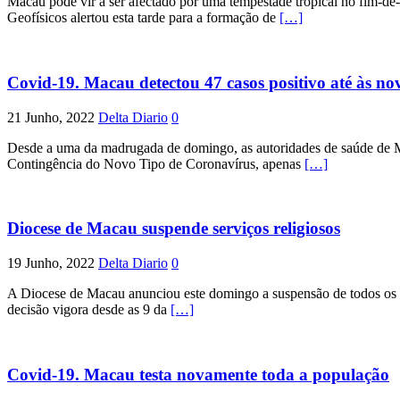
Macau pode vir a ser afectado por uma tempestade tropical no fim-de-
Geofísicos alertou esta tarde para a formação de
[…]
Covid-19. Macau detectou 47 casos positivo até às n
21 Junho, 2022
Delta Diario
0
Desde a uma da madrugada de domingo, as autoridades de saúde de M
Contingência do Novo Tipo de Coronavírus, apenas
[…]
Diocese de Macau suspende serviços religiosos
19 Junho, 2022
Delta Diario
0
A Diocese de Macau anunciou este domingo a suspensão de todos os se
decisão vigora desde as 9 da
[…]
Covid-19. Macau testa novamente toda a população