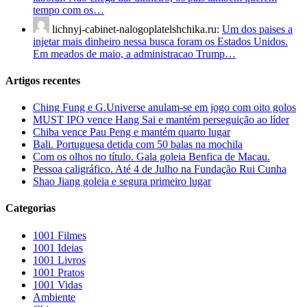
tempo com os…
lichnyj-cabinet-nalogoplatelshchika.ru:
Um dos paises a
injetar mais dinheiro nessa busca foram os Estados Unidos.
Em meados de maio, a administracao Trump…
Artigos recentes
Ching Fung e G.Universe anulam-se em jogo com oito golos
MUST IPO vence Hang Sai e mantém perseguição ao líder
Chiba vence Pau Peng e mantém quarto lugar
Bali. Portuguesa detida com 50 balas na mochila
Com os olhos no título. Gala goleia Benfica de Macau.
Pessoa caligráfico. Até 4 de Julho na Fundação Rui Cunha
Shao Jiang goleia e segura primeiro lugar
Categorias
1001 Filmes
1001 Ideias
1001 Livros
1001 Pratos
1001 Vidas
Ambiente