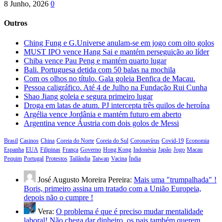
8 Junho, 2026
0
Outros
Ching Fung e G.Universe anulam-se em jogo com oito golos
MUST IPO vence Hang Sai e mantém perseguição ao líder
Chiba vence Pau Peng e mantém quarto lugar
Bali. Portuguesa detida com 50 balas na mochila
Com os olhos no título. Gala goleia Benfica de Macau.
Pessoa caligráfico. Até 4 de Julho na Fundação Rui Cunha
Shao Jiang goleia e segura primeiro lugar
Droga em latas de atum. PJ intercepta três quilos de heroína
Argélia vence Jordânia e mantém futuro em aberto
Argentina vence Áustria com dois golos de Messi
Brasil
Casinos
China
Coreia do Norte
Coreia do Sul
Coronavírus
Covid-19
Economia
Espanha
EUA
Filipinas
França
Governo
Hong Kong
Indonésia
Japão
Jogo
Macau
Pequim
Portugal
Protestos
Tailândia
Taiwan
Vacina
Índia
José Augusto Moreira Pereira:
Mais uma "trumpalhada" !
Boris, primeiro assina um tratado com a União Europeia,
depois não o cumpre !
Vera:
O problema é que é preciso mudar mentalidade
laboral! Não chega dar dinheiro, os pais também querem