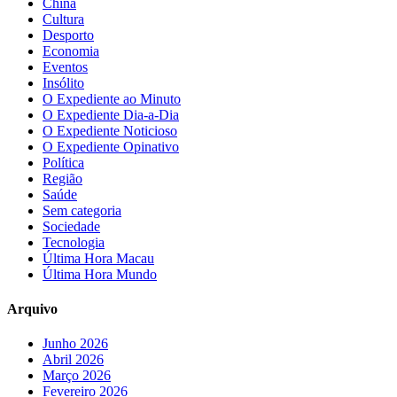
China
Cultura
Desporto
Economia
Eventos
Insólito
O Expediente ao Minuto
O Expediente Dia-a-Dia
O Expediente Noticioso
O Expediente Opinativo
Política
Região
Saúde
Sem categoria
Sociedade
Tecnologia
Última Hora Macau
Última Hora Mundo
Arquivo
Junho 2026
Abril 2026
Março 2026
Fevereiro 2026