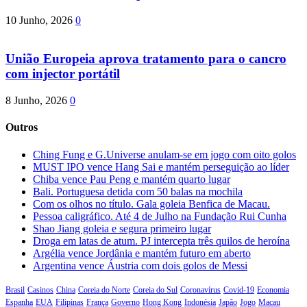
10 Junho, 2026
0
União Europeia aprova tratamento para o cancro
com injector portátil
8 Junho, 2026
0
Outros
Ching Fung e G.Universe anulam-se em jogo com oito golos
MUST IPO vence Hang Sai e mantém perseguição ao líder
Chiba vence Pau Peng e mantém quarto lugar
Bali. Portuguesa detida com 50 balas na mochila
Com os olhos no título. Gala goleia Benfica de Macau.
Pessoa caligráfico. Até 4 de Julho na Fundação Rui Cunha
Shao Jiang goleia e segura primeiro lugar
Droga em latas de atum. PJ intercepta três quilos de heroína
Argélia vence Jordânia e mantém futuro em aberto
Argentina vence Áustria com dois golos de Messi
Brasil
Casinos
China
Coreia do Norte
Coreia do Sul
Coronavírus
Covid-19
Economia
Espanha
EUA
Filipinas
França
Governo
Hong Kong
Indonésia
Japão
Jogo
Macau