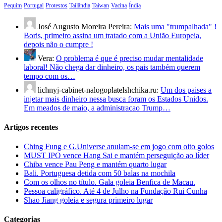
Pequim
Portugal
Protestos
Tailândia
Taiwan
Vacina
Índia
José Augusto Moreira Pereira:
Mais uma "trumpalhada" !
Boris, primeiro assina um tratado com a União Europeia,
depois não o cumpre !
Vera:
O problema é que é preciso mudar mentalidade
laboral! Não chega dar dinheiro, os pais também querem
tempo com os…
lichnyj-cabinet-nalogoplatelshchika.ru:
Um dos paises a
injetar mais dinheiro nessa busca foram os Estados Unidos.
Em meados de maio, a administracao Trump…
Artigos recentes
Ching Fung e G.Universe anulam-se em jogo com oito golos
MUST IPO vence Hang Sai e mantém perseguição ao líder
Chiba vence Pau Peng e mantém quarto lugar
Bali. Portuguesa detida com 50 balas na mochila
Com os olhos no título. Gala goleia Benfica de Macau.
Pessoa caligráfico. Até 4 de Julho na Fundação Rui Cunha
Shao Jiang goleia e segura primeiro lugar
Categorias