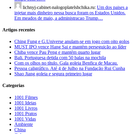
lichnyj-cabinet-nalogoplatelshchika.ru:
Um dos paises a
injetar mais dinheiro nessa busca foram os Estados Unidos.
Em meados de maio, a administracao Trump…
Artigos recentes
Ching Fung e G.Universe anulam-se em jogo com oito golos
MUST IPO vence Hang Sai e mantém perseguição ao líder
Chiba vence Pau Peng e mantém quarto lugar
Bali. Portuguesa detida com 50 balas na mochila
Com os olhos no título. Gala goleia Benfica de Macau.
Pessoa caligráfico. Até 4 de Julho na Fundação Rui Cunha
Shao Jiang goleia e segura primeiro lugar
Categorias
1001 Filmes
1001 Ideias
1001 Livros
1001 Pratos
1001 Vidas
Ambiente
China