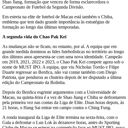
Shao Jiang, formação que venceu de forma esclarecedora o
Campeonato de Futebol da Segunda Divisão.
Em estreia na elite de futebol de Macau está também o Chiba,
emblema que tem dado grande importância às estratégias de
formação ao longo das últimas temporadas.
A segunda vida do Chao Pak Kei
As mudanças não se ficam, no entanto, por aí. A equipa que em
grande medida dominou as lides futebolísticas no território ao longo
dos últimos anos apresenta-se com uma nova identidade. Campeão
em 2019, 2021, 2022 e 2023, o Chao Pak Kei compete agora sob o
nome de MUST IPO. A equipa, que viu Nicholas Torrão e Filipe
Duarte regressar ao Benfica, não vai contar também com Diego
Patriota, que pendurou as chuteira depois de ter disputado a última
edição do Campeonato da Bolinha.
Depois do Benfica esgrimir argumentos com a Universidade de
Macau, na quinta-feira é a vez de Shao Jiang e Chiba se defrontarem
pela primeira vez nas contas da Liga de Elite. Duas horas depois, às
21 horas, o Hang Sai entrar em campo contra o Ching Fung.
A ronda inaugural da Liga de Elite termina na sexta-feira, com o
Gala a defrontar o Lun Lok às dezanove horas, antes do Sporting
Clube de Macau se estrear na competição face ao MUST IPO, nova