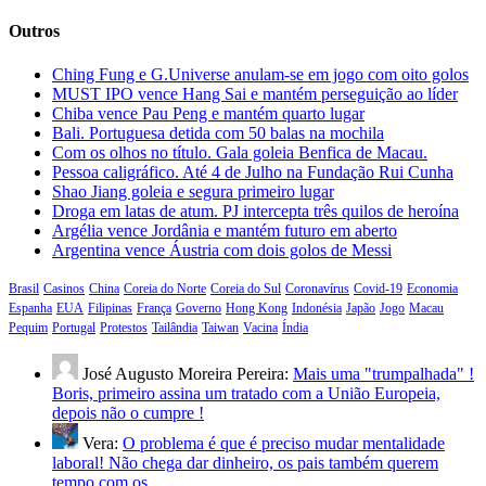
Outros
Ching Fung e G.Universe anulam-se em jogo com oito golos
MUST IPO vence Hang Sai e mantém perseguição ao líder
Chiba vence Pau Peng e mantém quarto lugar
Bali. Portuguesa detida com 50 balas na mochila
Com os olhos no título. Gala goleia Benfica de Macau.
Pessoa caligráfico. Até 4 de Julho na Fundação Rui Cunha
Shao Jiang goleia e segura primeiro lugar
Droga em latas de atum. PJ intercepta três quilos de heroína
Argélia vence Jordânia e mantém futuro em aberto
Argentina vence Áustria com dois golos de Messi
Brasil
Casinos
China
Coreia do Norte
Coreia do Sul
Coronavírus
Covid-19
Economia
Espanha
EUA
Filipinas
França
Governo
Hong Kong
Indonésia
Japão
Jogo
Macau
Pequim
Portugal
Protestos
Tailândia
Taiwan
Vacina
Índia
José Augusto Moreira Pereira:
Mais uma "trumpalhada" !
Boris, primeiro assina um tratado com a União Europeia,
depois não o cumpre !
Vera:
O problema é que é preciso mudar mentalidade
laboral! Não chega dar dinheiro, os pais também querem
tempo com os…