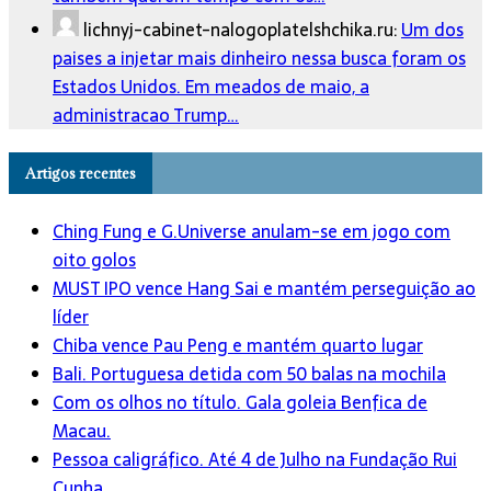
lichnyj-cabinet-nalogoplatelshchika.ru:
Um dos
paises a injetar mais dinheiro nessa busca foram os
Estados Unidos. Em meados de maio, a
administracao Trump…
Artigos recentes
Ching Fung e G.Universe anulam-se em jogo com
oito golos
MUST IPO vence Hang Sai e mantém perseguição ao
líder
Chiba vence Pau Peng e mantém quarto lugar
Bali. Portuguesa detida com 50 balas na mochila
Com os olhos no título. Gala goleia Benfica de
Macau.
Pessoa caligráfico. Até 4 de Julho na Fundação Rui
Cunha