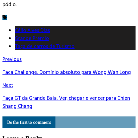
pódio.
Célio Alves Dias
Grande Prémio
Taça de carros de Turismo
Previous
Taça Challenge. Domínio absoluto para Wong Wan Long
Next
Taça GT da Grande Baía. Ver, chegar e vencer para Chien
Shang Chang
Be the first to comment