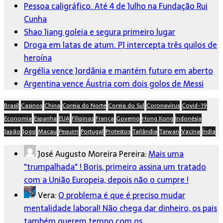
Pessoa caligráfico. Até 4 de Julho na Fundação Rui
Cunha
Shao Jiang goleia e segura primeiro lugar
Droga em latas de atum. PJ intercepta três quilos de
heroína
Argélia vence Jordânia e mantém futuro em aberto
Argentina vence Áustria com dois golos de Messi
Brasil
Casinos
China
Coreia do Norte
Coreia do Sul
Coronavírus
Covid-19
Economia
Espanha
EUA
Filipinas
França
Governo
Hong Kong
Indonésia
Japão
Jogo
Macau
Pequim
Portugal
Protestos
Tailândia
Taiwan
Vacina
Índia
José Augusto Moreira Pereira:
Mais uma
"trumpalhada" ! Boris, primeiro assina um tratado
com a União Europeia, depois não o cumpre !
Vera:
O problema é que é preciso mudar
mentalidade laboral! Não chega dar dinheiro, os pais
também querem tempo com os…