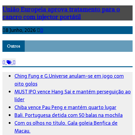
União Europeia aprova tratamento para o
cancro com injector portátil
8 Junho, 2026
0
Outros
Ching Fung e G.Universe anulam-se em jogo com
oito golos
MUST IPO vence Hang Sai e mantém perseguição ao
líder
Chiba vence Pau Peng e mantém quarto lugar
Bali. Portuguesa detida com 50 balas na mochila
Com os olhos no título. Gala goleia Benfica de
Macau.