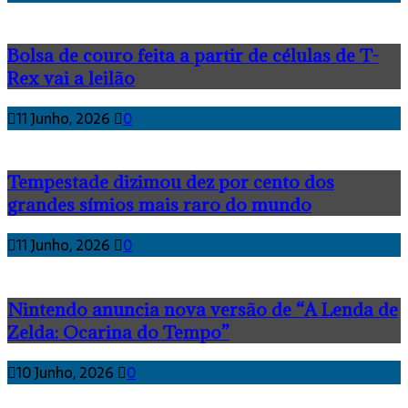
Bolsa de couro feita a partir de células de T-
Rex vai a leilão
11 Junho, 2026
0
Tempestade dizimou dez por cento dos
grandes símios mais raro do mundo
11 Junho, 2026
0
Nintendo anuncia nova versão de “A Lenda de
Zelda: Ocarina do Tempo”
10 Junho, 2026
0