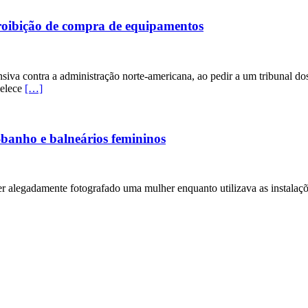
roibição de compra de equipamentos
va contra a administração norte-americana, ao pedir a um tribunal dos
belece
[…]
-banho e balneários femininos
ter alegadamente fotografado uma mulher enquanto utilizava as instalaçõ