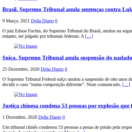
Brasil. Supremo Tribunal anula sentenças contra Lul
9 Março, 2021
Delta Diario
0
O juiz Edson Fachin, do Supremo Tribunal do Brasil, anulou na segunda
entanto, ser julgado por tribunais federais. A
[…]
Suiça. Supremo Tribunal anula suspensão do nadado
25 Dezembro, 2020
Delta Diario
0
O Supremo Tribunal Federal suíço anulou a suspensão de oito anos d
decidir o caso “numa composição diferente”. Num comunicado,
[…]
Justiça chinesa condena 53 pessoas por explosão que 
1 Dezembro, 2020
Delta Diario
0
Um tribunal chinês condenou 53 pessoas a penas de prisão pela resp