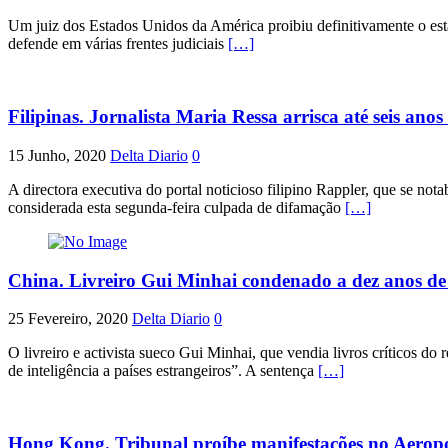
Um juiz dos Estados Unidos da América proibiu definitivamente o esta
defende em várias frentes judiciais
[…]
Filipinas. Jornalista Maria Ressa arrisca até seis anos
15 Junho, 2020
Delta Diario
0
A directora executiva do portal noticioso filipino Rappler, que se not
considerada esta segunda-feira culpada de difamação
[…]
China. Livreiro Gui Minhai condenado a dez anos de
25 Fevereiro, 2020
Delta Diario
0
O livreiro e activista sueco Gui Minhai, que vendia livros críticos d
de inteligência a países estrangeiros”. A sentença
[…]
Hong Kong. Tribunal proíbe manifestações no Aerop