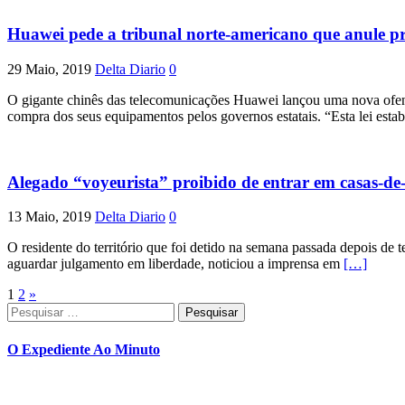
Huawei pede a tribunal norte-americano que anule p
29 Maio, 2019
Delta Diario
0
O gigante chinês das telecomunicações Huawei lançou uma nova ofensi
compra dos seus equipamentos pelos governos estatais. “Esta lei esta
Alegado “voyeurista” proibido de entrar em casas-de
13 Maio, 2019
Delta Diario
0
O residente do território que foi detido na semana passada depois de 
aguardar julgamento em liberdade, noticiou a imprensa em
[…]
Paginação
1
2
»
Pesquisar
dos
por:
conteúdos
O Expediente Ao Minuto