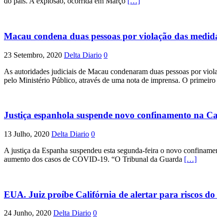
do país. A explosão, ocorrida em Março
[…]
Macau condena duas pessoas por violação das medida
23 Setembro, 2020
Delta Diario
0
As autoridades judiciais de Macau condenaram duas pessoas por viola
pelo Ministério Público, através de uma nota de imprensa. O primeir
Justiça espanhola suspende novo confinamento na C
13 Julho, 2020
Delta Diario
0
A justiça da Espanha suspendeu esta segunda-feira o novo confiname
aumento dos casos de COVID-19. “O Tribunal da Guarda
[…]
EUA. Juiz proíbe Califórnia de alertar para riscos 
24 Junho, 2020
Delta Diario
0