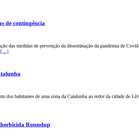
s de contingência
ção das medidas de prevenção da disseminação da pandemia de Covid-19
o
[…]
atalunha
nto dos habitantes de uma zona da Catalunha ao redor da cidade de Lér
do herbicida Roundup