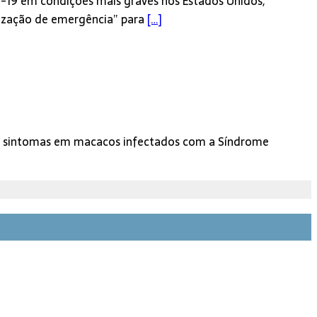
d-19 em condições mais graves nos Estados Unidos,
rização de emergência” para
[…]
os sintomas em macacos infectados com a Síndrome