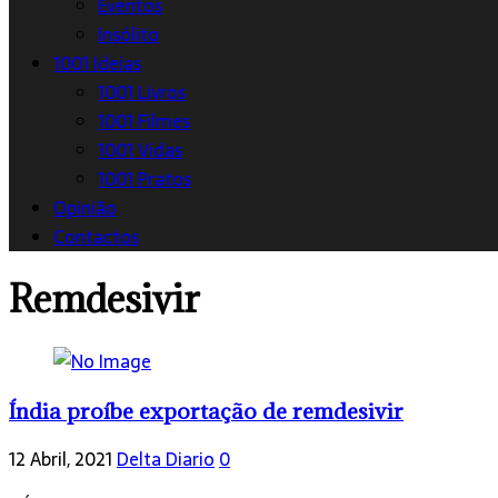
Eventos
Insólito
1001 Ideias
1001 Livros
1001 Filmes
1001 Vidas
1001 Pratos
Opinião
Contactos
Remdesivir
Índia proíbe exportação de remdesivir
12 Abril, 2021
Delta Diario
0