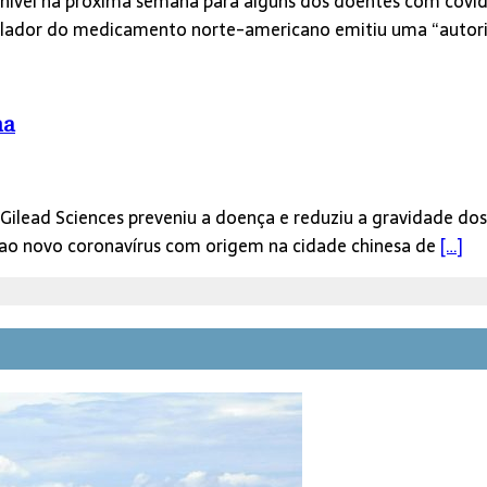
ponível na próxima semana para alguns dos doentes com covi
egulador do medicamento norte-americano emitiu uma “auto
na
Gilead Sciences preveniu a doença e reduziu a gravidade d
r ao novo coronavírus com origem na cidade chinesa de
[…]