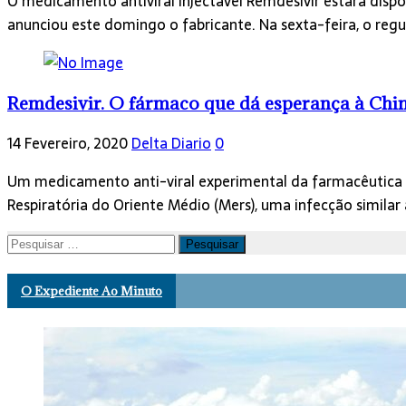
O medicamento antiviral injectável Remdesivir estará dis
anunciou este domingo o fabricante. Na sexta-feira, o r
Remdesivir. O fármaco que dá esperança à Chi
14 Fevereiro, 2020
Delta Diario
0
Um medicamento anti-viral experimental da farmacêutica 
Respiratória do Oriente Médio (Mers), uma infecção simila
Pesquisar
por:
O Expediente Ao Minuto