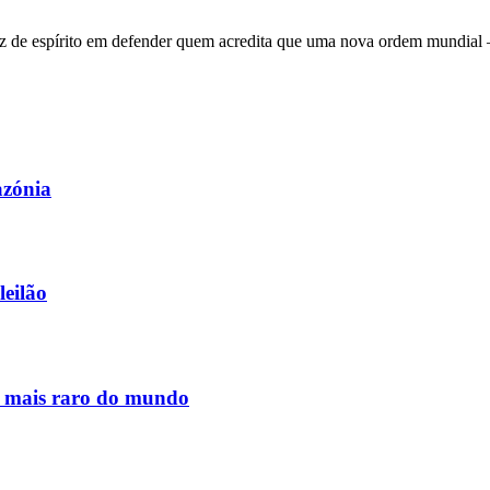
 de espírito em defender quem acredita que uma nova ordem mundial – q
azónia
leilão
s mais raro do mundo