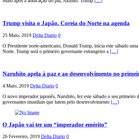
Maio após a abdicação do pai, Akihito. Trump
[…]
Trump visita o Japão. Coreia do Norte na agenda
25 Maio, 2019
Delta Diario
0
O Presidente norte-americano, Donald Trump, inicia este sábado uma v
Norte. Trump será o primeiro governante estrangeiro a
[…]
Naruhito apela à paz e ao desenvolvimento no primeir
4 Maio, 2019
Delta Diario
0
O novo imperador japonês, Naruhito, fez este sábado o seu primeiro d
governantes mundiais que lutem pelo desenvolvimento
[…]
O Japão vai ter um “imperador emérito”
26 Fevereiro, 2019
Delta Diario
0