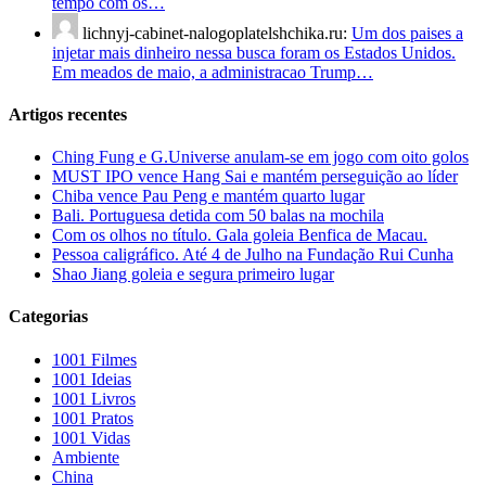
tempo com os…
lichnyj-cabinet-nalogoplatelshchika.ru:
Um dos paises a
injetar mais dinheiro nessa busca foram os Estados Unidos.
Em meados de maio, a administracao Trump…
Artigos recentes
Ching Fung e G.Universe anulam-se em jogo com oito golos
MUST IPO vence Hang Sai e mantém perseguição ao líder
Chiba vence Pau Peng e mantém quarto lugar
Bali. Portuguesa detida com 50 balas na mochila
Com os olhos no título. Gala goleia Benfica de Macau.
Pessoa caligráfico. Até 4 de Julho na Fundação Rui Cunha
Shao Jiang goleia e segura primeiro lugar
Categorias
1001 Filmes
1001 Ideias
1001 Livros
1001 Pratos
1001 Vidas
Ambiente
China