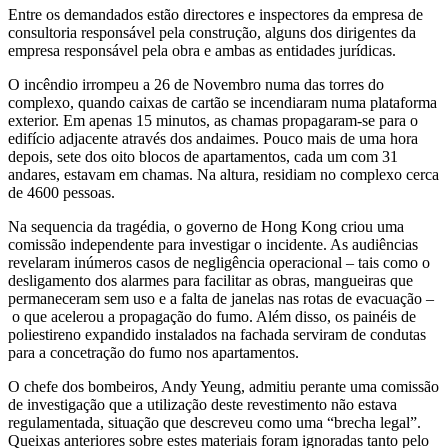
Entre os demandados estão directores e inspectores da empresa de
consultoria responsável pela construção, alguns dos dirigentes da
empresa responsável pela obra e ambas as entidades jurídicas.
O incêndio irrompeu a 26 de Novembro numa das torres do
complexo, quando caixas de cartão se incendiaram numa plataforma
exterior. Em apenas 15 minutos, as chamas propagaram-se para o
edifício adjacente através dos andaimes. Pouco mais de uma hora
depois, sete dos oito blocos de apartamentos, cada um com 31
andares, estavam em chamas. Na altura, residiam no complexo cerca
de 4600 pessoas.
Na sequencia da tragédia, o governo de Hong Kong criou uma
comissão independente para investigar o incidente. As audiências
revelaram inúmeros casos de negligência operacional – tais como o
desligamento dos alarmes para facilitar as obras, mangueiras que
permaneceram sem uso e a falta de janelas nas rotas de evacuação –
o que acelerou a propagação do fumo. Além disso, os painéis de
poliestireno expandido instalados na fachada serviram de condutas
para a concetração do fumo nos apartamentos.
O chefe dos bombeiros, Andy Yeung, admitiu perante uma comissão
de investigação que a utilização deste revestimento não estava
regulamentada, situação que descreveu como uma “brecha legal”.
Queixas anteriores sobre estes materiais foram ignoradas tanto pelo