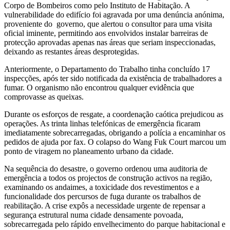
Corpo de Bombeiros como pelo Instituto de Habitação. A
vulnerabilidade do edifício foi agravada por uma denúncia anónima,
proveniente do governo, que alertou o consultor para uma visita
oficial iminente, permitindo aos envolvidos instalar barreiras de
protecção aprovadas apenas nas áreas que seriam inspeccionadas,
deixando as restantes áreas desprotegidas.
Anteriormente, o Departamento do Trabalho tinha concluído 17
inspecções, após ter sido notificada da existência de trabalhadores a
fumar. O organismo não encontrou qualquer evidência que
comprovasse as queixas.
Durante os esforços de resgate, a coordenação caótica prejudicou as
operações. As trinta linhas telefónicas de emergência ficaram
imediatamente sobrecarregadas, obrigando a polícia a encaminhar os
pedidos de ajuda por fax. O colapso do Wang Fuk Court marcou um
ponto de viragem no planeamento urbano da cidade.
Na sequência do desastre, o governo ordenou uma auditoria de
emergência a todos os projectos de construção activos na região,
examinando os andaimes, a toxicidade dos revestimentos e a
funcionalidade dos percursos de fuga durante os trabalhos de
reabilitação. A crise expôs a necessidade urgente de repensar a
segurança estrutural numa cidade densamente povoada,
sobrecarregada pelo rápido envelhecimento do parque habitacional e