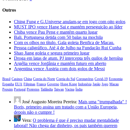
Outros
Ching Fung e G.Universe anulam-se em jogo com oito golos
MUST IPO vence Hang Sai e mantém perseguição ao líder
Chiba vence Pau Peng e mantém quarto lugar
Bali. Portuguesa detida com 50 balas na mochila
Com os olhos no título. Gala goleia Benfica de Macau.
Pessoa caligráfico. Até 4 de Julho na Fundação Rui Cunha
Shao Jiang goleia e segura primeiro lugar
Droga em latas de atum. PJ intercepta três quilos de heroína
Argélia vence Jordânia e mantém futuro em aberto
Argentina vence Áustria com dois golos de Messi
Brasil
Casinos
China
Coreia do Norte
Coreia do Sul
Coronavírus
Covid-19
Economia
Espanha
EUA
Filipinas
França
Governo
Hong Kong
Indonésia
Japão
Jogo
Macau
Pequim
Portugal
Protestos
Tailândia
Taiwan
Vacina
Índia
José Augusto Moreira Pereira:
Mais uma "trumpalhada" !
Boris, primeiro assina um tratado com a União Europeia,
depois não o cumpre !
Vera:
O problema é que é preciso mudar mentalidade
laboral! Não chega dar dinheiro, os pais também querem