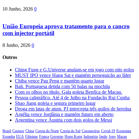
10 Junho, 2026
0
União Europeia aprova tratamento para o cancro
com injector portátil
8 Junho, 2026
0
Outros
Ching Fung e G.Universe anulam-se em jogo com oito golos
MUST IPO vence Hang Sai e mantém perseguição ao líder
Chiba vence Pau Peng e mantém quarto lugar
Bali. Portuguesa detida com 50 balas na mochila
Com os olhos no título. Gala goleia Benfica de Macau.
Pessoa caligráfico. Até 4 de Julho na Fundação Rui Cunha
Shao Jiang goleia e segura primeiro lugar
Droga em latas de atum. PJ intercepta três quilos de heroína
Argélia vence Jordânia e mantém futuro em aberto
Argentina vence Áustria com dois golos de Messi
Brasil
Casinos
China
Coreia do Norte
Coreia do Sul
Coronavírus
Covid-19
Economia
Espanha
EUA
Filipinas
França
Governo
Hong Kong
Indonésia
Japão
Jogo
Macau