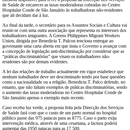
de Saúde de encarecer as taxas moderadoras cobradas no Centro
Hospitalar Conde de São Januário às trabalhadoras não-residentes
que ali decidam dar à luz.
Ao final da tarde, o secretário para os Assuntos Sociais e Cultura vai
reunir-se com uma outra associação que representa os interesses dos
trabalhadores imigrantes. A Greens Philippines Migrant Workers
Union, dirigida por Benedicta T. Palcon tenciona entregar ao
governante uma carta aberta em que insta o Governo a avançar com
a concepção de legislação anti-discriminação por considerar que as
“práticas discriminatórias” que visam os trabalhadores não-
residentes são por demais evidentes.
A lei das relações de trabalho actualmente em vigor estabelece que
nenhum trabalhador deve ser descriminado tendo por base questões
como a nacionalidade ou a religião. Benedicta T. Palco defende, no
entanto, que não faltam exemplos de práticas discriminatórias, sendo
o aumento das taxas moderadoras no Centro Hospitalar Conde de
São Januário apenas o exemplo mais recente.
Caso receba luz verde, a proposta feita pela Direcção dos Serviços
de Saúde fará com que o custo de um parto normal no hospital
público passe das 975 patacas para as 8775. Caso o parto exija
intervenção médica, através de uma cesariana, a factura poderá
aumentar das 1950 patacas para as 17 500.