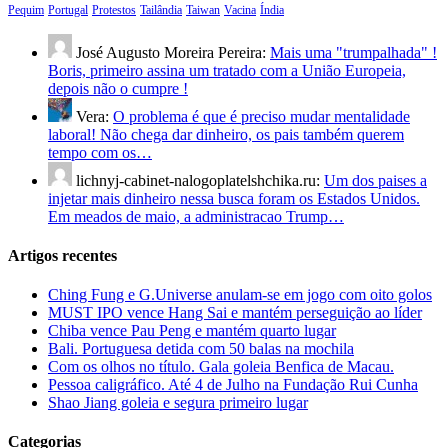
Pequim
Portugal
Protestos
Tailândia
Taiwan
Vacina
Índia
José Augusto Moreira Pereira:
Mais uma "trumpalhada" !
Boris, primeiro assina um tratado com a União Europeia,
depois não o cumpre !
Vera:
O problema é que é preciso mudar mentalidade
laboral! Não chega dar dinheiro, os pais também querem
tempo com os…
lichnyj-cabinet-nalogoplatelshchika.ru:
Um dos paises a
injetar mais dinheiro nessa busca foram os Estados Unidos.
Em meados de maio, a administracao Trump…
Artigos recentes
Ching Fung e G.Universe anulam-se em jogo com oito golos
MUST IPO vence Hang Sai e mantém perseguição ao líder
Chiba vence Pau Peng e mantém quarto lugar
Bali. Portuguesa detida com 50 balas na mochila
Com os olhos no título. Gala goleia Benfica de Macau.
Pessoa caligráfico. Até 4 de Julho na Fundação Rui Cunha
Shao Jiang goleia e segura primeiro lugar
Categorias