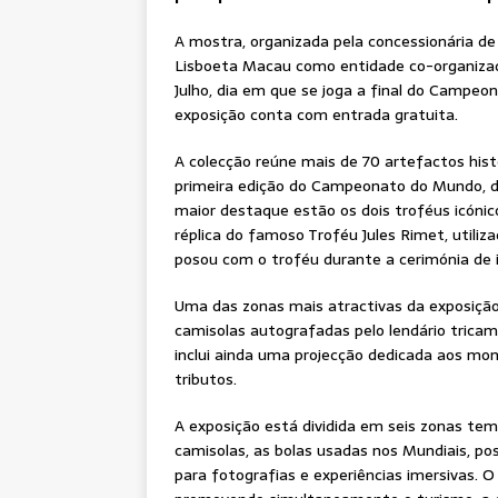
A mostra, organizada pela concessionária d
Lisboeta Macau como entidade co-organizad
Julho, dia em que se joga a final do Campeo
exposição conta com entrada gratuita.
A colecção reúne mais de 70 artefactos his
primeira edição do Campeonato do Mundo, di
maior destaque estão os dois troféus icóni
réplica do famoso Troféu Jules Rimet, utili
posou com o troféu durante a cerimónia de 
Uma das zonas mais atractivas da exposição 
camisolas autografadas pelo lendário trica
inclui ainda uma projecção dedicada aos mom
tributos.
A exposição está dividida em seis zonas te
camisolas, as bolas usadas nos Mundiais, p
para fotografias e experiências imersivas. O 