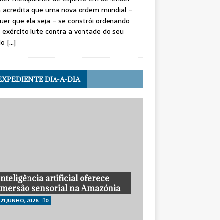
 acredita que uma nova ordem mundial –
uer que ela seja – se constrói ordenando
 exército lute contra a vontade do seu
io
[…]
EXPEDIENTE DIA-A-DIA
Inteligência artificial oferece
imersão sensorial na Amazónia
21 JUNHO, 2026
0