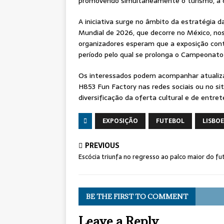
promovendo simultaneamente o turismo, a 
A iniciativa surge no âmbito da estratégia 
Mundial de 2026, que decorre no México, no
organizadores esperam que a exposição contr
período pelo qual se prolonga o Campeonat
Os interessados podem acompanhar atualizaç
H853 Fun Factory nas redes sociais ou no si
diversificação da oferta cultural e de ent
EXPOSIÇÃO
FUTEBOL
LISBO
PREVIOUS
Escócia triunfa no regresso ao palco maior do fu
BE THE FIRST TO COMMENT
Leave a Reply