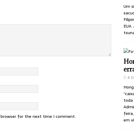
Um si
sacu
Filip
EUA. 
tsuna
Hon
err
4 O
Hong
“caix
toda 
Admin
feira
s browser for the next time I comment.
em v