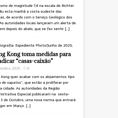
smo de magnitude 7,4 na escala de Richter
diu esta manhã a costa sudeste das
inas, de acordo com o Serviço Geológico dos
As autoridades locais lançaram um alerta de
mi depois do abalo, que se fez sentir
[…]
g Kong toma medidas para
adicar “casas-caixão”
utubro, 2025
0
 Kong quer acabar com os alojamentos tipo
a de sapatos”, que estão a proliferar por
a cidade. As autoridades da Região
istrativa Especial publicaram na sexta-
, 3 de Outubro, uma nova norma que entrará
igor em Março.
[…]