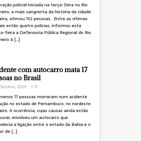
ração policial iniciada na terça-feira no Rio
neiro, a mais sangrenta da história da cidade
leira, vitimou 132 pessoas. Entre as vítimas
is estão quatro polícias, informou esta
a-feira a Defensoria Pública Regional do Rio
neiro à
[…]
dente com autocarro mata 17
soas no Brasil
Outubro, 2025
0
 menos 17 pessoas morreram num acidente
ação no estado de Pernambuco, no nordeste
leiro. A ocorrência, cujas causas ainda estão
purar, envolveu um autocarro que
elecia a ligação entre o estado da Bahia e o
ior de
[…]