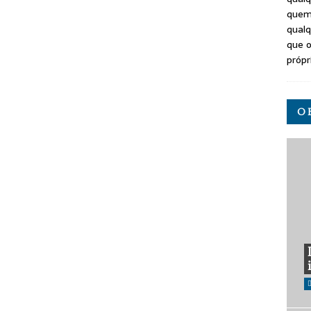
quem
qualq
que o
própr
O 