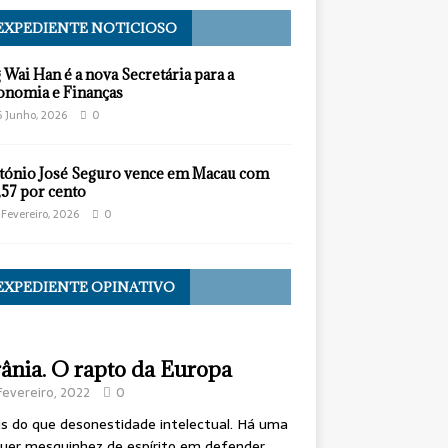
EXPEDIENTE NOTICIOSO
 Wai Han é a nova Secretária para a
onomia e Finanças
6 Junho, 2026
0
tónio José Seguro vence em Macau com
,57 por cento
 Fevereiro, 2026
0
EXPEDIENTE OPINATIVO
ânia. O rapto da Europa
Fevereiro, 2022
0
s do que desonestidade intelectual. Há uma
uer mesquinhez de espírito em defender