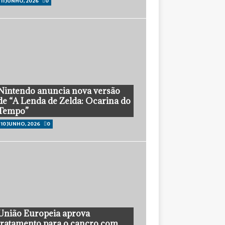
11 JUNHO, 2026
0
Nintendo anuncia nova versão
de “A Lenda de Zelda: Ocarina do
Tempo”
10 JUNHO, 2026
0
União Europeia aprova
tratamento para o cancro com