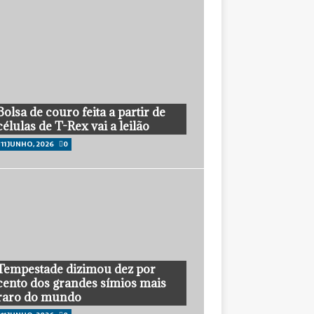
Bolsa de couro feita a partir de
células de T-Rex vai a leilão
11 JUNHO, 2026
0
Tempestade dizimou dez por
cento dos grandes símios mais
raro do mundo