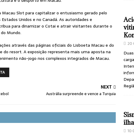
cultura e o desporto em Macau.
da Macau Slot para capitalizar o entusiasmo gerado pelo
Aci
s Estados Unidos e no Canadá. As autoridades e
ibua para dinamizar o Cotai e atrair visitantes durante o
vit
o do Mundo.
Ko
20 
ões através das páginas oficiais do Lisboeta Macau e do
te do resort. A exposição representa mais uma aposta na
Duas
retenimento não-jogo nos complexos integrados de Macau.
carga
Inter
infor
ETA
Depar
Regi
NEXT
tebol
Austrália surpreende e vence a Turquia
Sis
ilh
10 