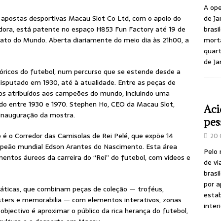
A ope
de Ja
e apostas desportivas Macau Slot Co Ltd, com o apoio do
brasi
ora, está patente no espaço H853 Fun Factory até 19 de
morta
nato do Mundo. Aberta diariamente do meio dia às 21h00, a
quart
de Ja
tóricos do futebol, num percurso que se estende desde a
sputado em 1930, até à atualidade. Entre as peças de
cos atribuídos aos campeões do mundo, incluindo uma
zado entre 1930 e 1970. Stephen Ho, CEO da Macau Slot,
Aci
inauguração da mostra.
pes
é o Corredor das Camisolas de Rei Pelé, que expõe 14
20 
mpeão mundial Edson Arantes do Nascimento. Esta área
Pelo
entos áureos da carreira do “Rei” do futebol, com vídeos e
de vi
brasi
por a
máticas, que combinam peças de coleção — troféus,
estab
osters e memorabilia — com elementos interativos, zonas
inter
objectivo é aproximar o público da rica herança do futebol,