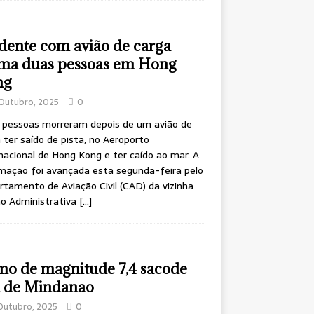
dente com avião de carga
ima duas pessoas em Hong
ng
Outubro, 2025
0
 pessoas morreram depois de um avião de
 ter saído de pista, no Aeroporto
nacional de Hong Kong e ter caído ao mar. A
mação foi avançada esta segunda-feira pelo
tamento de Aviação Civil (CAD) da vizinha
ão Administrativa
[…]
mo de magnitude 7,4 sacode
a de Mindanao
Outubro, 2025
0