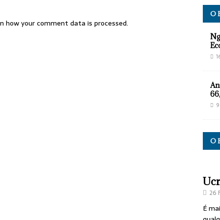
O 
n how your comment data is processed.
Ng
Ec
1
An
66
9
O 
Ucr
26 
É mai
qualq