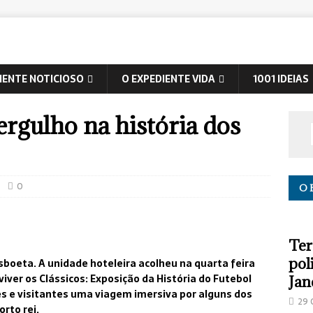
IENTE NOTICIOSO
O EXPEDIENTE VIDA
1001 IDEIAS
rgulho na história dos
0
O 
Ter
pol
isboeta. A unidade hoteleira acolheu na quarta feira
ver os Clássicos: Exposição da História do Futebol
Jan
tes e visitantes uma viagem imersiva por alguns dos
29 
rto rei.