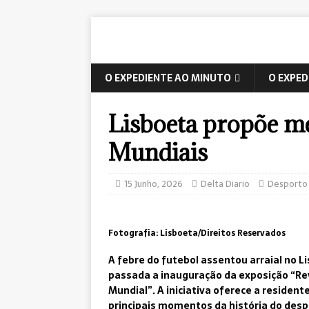
O EXPEDIENTE AO MINUTO
O EXPED
Lisboeta propõe me
Mundiais
15 Junho, 2026
Delta Diario
Desporto
Fotografia: Lisboeta/Direitos Reservados
A febre do futebol assentou arraial no L
passada a inauguração da exposição “Revi
Mundial”. A iniciativa oferece a residen
principais momentos da história do despo