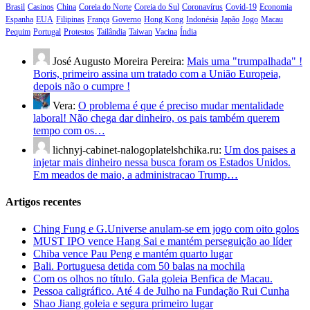
Brasil
Casinos
China
Coreia do Norte
Coreia do Sul
Coronavírus
Covid-19
Economia
Espanha
EUA
Filipinas
França
Governo
Hong Kong
Indonésia
Japão
Jogo
Macau
Pequim
Portugal
Protestos
Tailândia
Taiwan
Vacina
Índia
José Augusto Moreira Pereira:
Mais uma "trumpalhada" !
Boris, primeiro assina um tratado com a União Europeia,
depois não o cumpre !
Vera:
O problema é que é preciso mudar mentalidade
laboral! Não chega dar dinheiro, os pais também querem
tempo com os…
lichnyj-cabinet-nalogoplatelshchika.ru:
Um dos paises a
injetar mais dinheiro nessa busca foram os Estados Unidos.
Em meados de maio, a administracao Trump…
Artigos recentes
Ching Fung e G.Universe anulam-se em jogo com oito golos
MUST IPO vence Hang Sai e mantém perseguição ao líder
Chiba vence Pau Peng e mantém quarto lugar
Bali. Portuguesa detida com 50 balas na mochila
Com os olhos no título. Gala goleia Benfica de Macau.
Pessoa caligráfico. Até 4 de Julho na Fundação Rui Cunha
Shao Jiang goleia e segura primeiro lugar