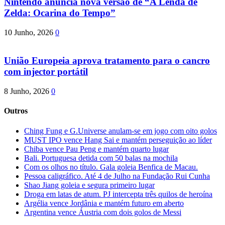
Nintendo anuncia nova versão de “A Lenda de
Zelda: Ocarina do Tempo”
10 Junho, 2026
0
União Europeia aprova tratamento para o cancro
com injector portátil
8 Junho, 2026
0
Outros
Ching Fung e G.Universe anulam-se em jogo com oito golos
MUST IPO vence Hang Sai e mantém perseguição ao líder
Chiba vence Pau Peng e mantém quarto lugar
Bali. Portuguesa detida com 50 balas na mochila
Com os olhos no título. Gala goleia Benfica de Macau.
Pessoa caligráfico. Até 4 de Julho na Fundação Rui Cunha
Shao Jiang goleia e segura primeiro lugar
Droga em latas de atum. PJ intercepta três quilos de heroína
Argélia vence Jordânia e mantém futuro em aberto
Argentina vence Áustria com dois golos de Messi