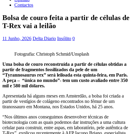
Contactos
Bolsa de couro feita a partir de células de
T-Rex vai a leilão
11 Junho, 2026
Delta Diario
Insólito
0
Fotografia: Christoph Schmid/Unsplash
Uma bolsa de couro reconstruída a partir de células obtidas a
partir de fragmentos fossilizados da pele de um
“Tyrannosaurus rex” será leiloada esta quinta-feira, em Paris.
A peça – “única no mundo”- tem um custo avaliado entre 350
mil e 580 mil dólares.
Apresentada há alguns meses em Amsterdão, a bolsa foi criada a
partir de vestígios de colágeno encontrados no fémur de um
tiranossauro em Montana, nos Estados Unidos, há 25 anos.
“Nos últimos anos conseguimos desenvolver técnicas de
biotecnologia com as quais podemos dar instruções a uma cultura
celular para construir, entre aspas, em laboratório, pele autêntica de
T-Rex”, explicou recentemente à AFP Iacopo Briano, especialista