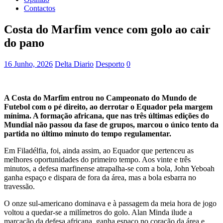
Contactos
Costa do Marfim vence com golo ao cair
do pano
16 Junho, 2026
Delta Diario
Desporto
0
A Costa do Marfim entrou no Campeonato do Mundo de
Futebol com o pé direito, ao derrotar o Equador pela margem
mínima. A formação africana, que nas três últimas edições do
Mundial não passou da fase de grupos, marcou o único tento da
partida no último minuto do tempo regulamentar.
Em Filadélfia, foi, ainda assim, ao Equador que pertenceu as
melhores oportunidades do primeiro tempo. Aos vinte e três
minutos, a defesa marfinense atrapalha-se com a bola, John Yeboah
ganha espaço e dispara de fora da área, mas a bola esbarra no
travessão.
O onze sul-americano dominava e à passagem da meia hora de jogo
voltou a quedar-se a milímetros do golo. Alan Minda ilude a
marcação da defesa africana, ganha espaço no coração da área e