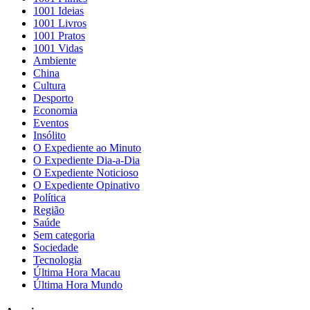
1001 Ideias
1001 Livros
1001 Pratos
1001 Vidas
Ambiente
China
Cultura
Desporto
Economia
Eventos
Insólito
O Expediente ao Minuto
O Expediente Dia-a-Dia
O Expediente Noticioso
O Expediente Opinativo
Política
Região
Saúde
Sem categoria
Sociedade
Tecnologia
Última Hora Macau
Última Hora Mundo