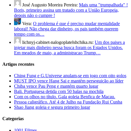
José Augusto Moreira Pereira:
Mais uma "trumpalhada" !
Boris, primeiro assina um tratado com a União Europeia,
depois não o cumpre !
Vera:
O problema é que é preciso mudar mentalidade
laboral! Não chega dar dinheiro, os pais também querem
tempo com os…
lichnyj-cabinet-nalogoplatelshchika.ru:
Um dos paises a
injetar mais dinheiro nessa busca foram os Estados Unidos.
Em meados de maio, a administracao Trump…
Artigos recentes
Ching Fung e G.Universe anulam-se em jogo com oito golos
MUST IPO vence Hang Sai e mantém perseguição ao líder
Chiba vence Pau Peng e mantém quarto lugar
Bali. Portuguesa detida com 50 balas na mochila
Com os olhos no título. Gala goleia Benfica de Macau.
Pessoa caligráfico. Até 4 de Julho na Fundação Rui Cunha
Shao Jiang goleia e segura primeiro lugar
Categorias
1001 Filmes