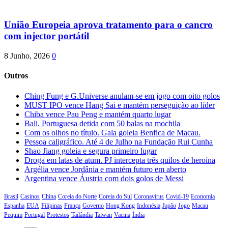
União Europeia aprova tratamento para o cancro
com injector portátil
8 Junho, 2026
0
Outros
Ching Fung e G.Universe anulam-se em jogo com oito golos
MUST IPO vence Hang Sai e mantém perseguição ao líder
Chiba vence Pau Peng e mantém quarto lugar
Bali. Portuguesa detida com 50 balas na mochila
Com os olhos no título. Gala goleia Benfica de Macau.
Pessoa caligráfico. Até 4 de Julho na Fundação Rui Cunha
Shao Jiang goleia e segura primeiro lugar
Droga em latas de atum. PJ intercepta três quilos de heroína
Argélia vence Jordânia e mantém futuro em aberto
Argentina vence Áustria com dois golos de Messi
Brasil
Casinos
China
Coreia do Norte
Coreia do Sul
Coronavírus
Covid-19
Economia
Espanha
EUA
Filipinas
França
Governo
Hong Kong
Indonésia
Japão
Jogo
Macau
Pequim
Portugal
Protestos
Tailândia
Taiwan
Vacina
Índia