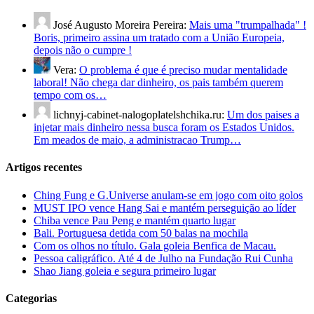
José Augusto Moreira Pereira:
Mais uma "trumpalhada" !
Boris, primeiro assina um tratado com a União Europeia,
depois não o cumpre !
Vera:
O problema é que é preciso mudar mentalidade
laboral! Não chega dar dinheiro, os pais também querem
tempo com os…
lichnyj-cabinet-nalogoplatelshchika.ru:
Um dos paises a
injetar mais dinheiro nessa busca foram os Estados Unidos.
Em meados de maio, a administracao Trump…
Artigos recentes
Ching Fung e G.Universe anulam-se em jogo com oito golos
MUST IPO vence Hang Sai e mantém perseguição ao líder
Chiba vence Pau Peng e mantém quarto lugar
Bali. Portuguesa detida com 50 balas na mochila
Com os olhos no título. Gala goleia Benfica de Macau.
Pessoa caligráfico. Até 4 de Julho na Fundação Rui Cunha
Shao Jiang goleia e segura primeiro lugar
Categorias