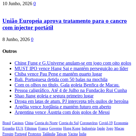
10 Junho, 2026
0
União Europeia aprova tratamento para o cancro
com injector portátil
8 Junho, 2026
0
Outros
Ching Fung e G.Universe anulam-se em jogo com oito golos
MUST IPO vence Hang Sai e mantém perseguição ao líder
Chiba vence Pau Peng e mantém quarto lugar
Bali. Portuguesa detida com 50 balas na mochila
Com os olhos no título. Gala goleia Benfica de Macau.
Pessoa caligráfico. Até 4 de Julho na Fundação Rui Cunha
Shao Jiang goleia e segura primeiro lugar
Droga em latas de atum. PJ intercepta três quilos de heroína
Argélia vence Jordânia e mantém futuro em aberto
Argentina vence Áustria com dois golos de Messi
Brasil
Casinos
China
Coreia do Norte
Coreia do Sul
Coronavírus
Covid-19
Economia
Espanha
EUA
Filipinas
França
Governo
Hong Kong
Indonésia
Japão
Jogo
Macau
Pequim
Portugal
Protestos
Tailândia
Taiwan
Vacina
Índia