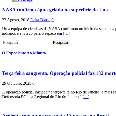
NASA confirma água gelada na superfície da Lua
22 Agosto, 2018
Delta Diario
0
Uma equipa de cientistas da NASA confirmou no início da semana a pr
indianos e enviado para o espaço em
[…]
Pesquisar
por:
O Expediente Ao Minuto
Terça-feira sangrenta. Operação policial faz 132 mort
29 Outubro, 2025
0
A operação policial iniciada na terça-feira no Rio de Janeiro, a mais s
Defensoria Pública Regional do Rio de Janeiro à
[…]
Acidente com autocarro mata 17 pessoas no Brasil