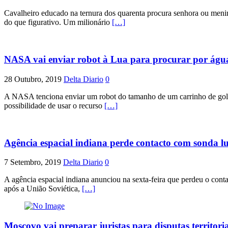
Cavalheiro educado na ternura dos quarenta procura senhora ou menina
do que figurativo. Um milionário
[…]
NASA vai enviar robot à Lua para procurar por águ
28 Outubro, 2019
Delta Diario
0
A NASA tenciona enviar um robot do tamanho de um carrinho de golfe 
possibilidade de usar o recurso
[…]
Agência espacial indiana perde contacto com sonda l
7 Setembro, 2019
Delta Diario
0
A agência espacial indiana anunciou na sexta-feira que perdeu o conta
após a União Soviética,
[…]
Moscovo vai preparar juristas para disputas territori