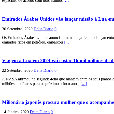
espaciais, de acordo com dois estudos
[…]
Emirados Árabes Unidos vão lançar missão à Lua e
30 Setembro, 2020
Delta Diario
0
Os Emirados Árabes Unidos anunciaram, na terça-feira, o lançamento d
emirados ricos em petróleo, embarcou
[…]
Viagem à Lua em 2024 vai custar 16 mil milhões de d
22 Setembro, 2020
Delta Diario
0
A NASA afirmou na segunda-feira que mantém entre os seus planos o 
milhões de dólares para os próximos cinco anos,
[…]
Milionário japonês procura mulher que o acompanh
14 Janeiro, 2020
Delta Diario
0