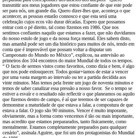
transmitir aos meus jogadores que estou confiante de que este pode
ser para nós, um grande dia. Quero dizer-lhes que, aconteça o que
acontecer, as pessoas estarão connosco e que esta será uma
celebração cujos ecos vão durar décadas. Espero que possamos
entrar com o pé direito, tal como fizemos em 1986. Que nos
sentimos confiantes naquilo que estamos a fazer, que não duvidamos
do nosso estulo de jogo e da nossa força mental. Eles sabem disto,
mas amanhã pode ser um dia histórico para muitos de nós, tendo em
conta que é improvável que possam voltar a disputar um
Campeonato do Mundo no México”, explicou, na antevisão ao
primeiros dos 104 encontros do maior Mundial de todos os tempos.
“ O facto de sermos vistos como favoritos, como dizia e bem, é algo
que nos pode enlouquecer. Todos gostar+iamos de estar a vencer
por uma vasta margem ao intervalo ou ter a partida decidida aos
vinte minutos. Mas temos pela frente um jogo de noventa minutos e
temos de saber canalizar essa pressão a nosso favor. Se o tempo se
estiver a esvaír e o resultado não reflectir o que planeamos ou aquilo
que fizemos dentro de campo, é aí que teremos de ser capazes de
demonstrar a maturidade de que estava a falar, a compostura de que
estava a falar. O jogo são 90 minutos. Vencer é muito imporante,
obviamente, mas a forma como vencemos é tão ou mais importante,
mas acredito que estamos prepararados, tanto fisicamente, como
mentalmente. Estamos completamente preparados para qualquer
cenário”, assinala Aguirre, que foi um dos protagonistas do Mundial