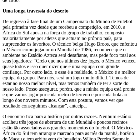
de 1986.
Uma longa travessia do deserto
De regresso à fase final de um Campeonato do Mundo de Futebol
pela primeira vez desde que recebeu a competição, em 2010, a
África do Sul aposta na força do grupo de trabalho, composto
maioritariamente por atletas que actuam no próprio país, para
surpreender os favoritos. O técnico belga Hugo Broos, que enfentou
o México como jogador no Mundial de 1986, reconhece que o
ambiente no Estádio Azteca será desafiante, mas pede foco total aos
seus jogadores: “Creio que nos últimos dez jogos, o México venceu
quase todos e isso quer dizer que é uma equipa com grande
confiança. Por outro lado, e essa é a realidade, o México é a melhor
equipa do grupo. Para nós, será um jogo muito difícil. Temos de
estar ao nosso melhor nível, mas temos também de ter a sorte do
nosso lado. Posso assegurar, porém, que a minha equipa está pronta
e que vamos jogar por cada metro de terreno e por cada bola ao
longo dos noventa minutos. Com esta postura, vamos ver que
resultado conseguimos alcançar”, antecipa.
O encontro fica para a história por outras razões. Nenhum estádio
acolheu três jogos de abertura de um Mundial e poucos recintos
estão tão associados aos grandes momentos do futebol. O México-
África do Sul tem arranque marcado para as três da manhã, horário
de Macau e tem arbitragem do brasileiro Wilton Pereira Sampaio.