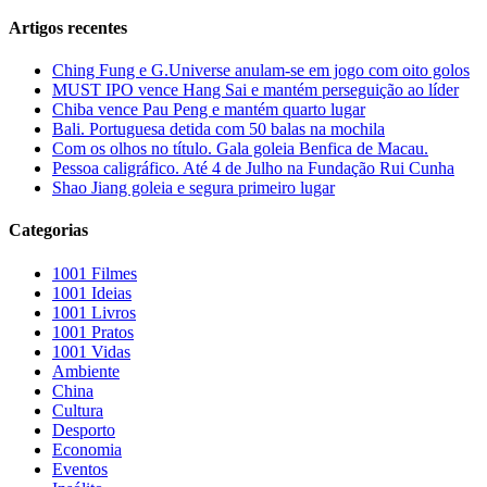
Artigos recentes
Ching Fung e G.Universe anulam-se em jogo com oito golos
MUST IPO vence Hang Sai e mantém perseguição ao líder
Chiba vence Pau Peng e mantém quarto lugar
Bali. Portuguesa detida com 50 balas na mochila
Com os olhos no título. Gala goleia Benfica de Macau.
Pessoa caligráfico. Até 4 de Julho na Fundação Rui Cunha
Shao Jiang goleia e segura primeiro lugar
Categorias
1001 Filmes
1001 Ideias
1001 Livros
1001 Pratos
1001 Vidas
Ambiente
China
Cultura
Desporto
Economia
Eventos