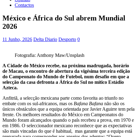
Contactos
México e África do Sul abrem Mundial
2026
11 Junho, 2026
Delta Diario
Desporto
0
Fotografia: Anthony Maw/Unsplash
A Cidade do México recebe, na próxima madrugada, horário
de Macau, o encontro de abertura da vigésima terceira edição
do Campeonato do Mundo de Futebol, num desafio em que a
selecção da casa defronta a África do Sul no mítico Estádio
Azteca.
Anfitriã, a selecção mexicana parte como favorita ao triunfo no
embate com os sul-africanos, mas os
Bafana Bafana
não são os
únicos obstáculos que a equipa orientada por Javier Aguirre tem pela
frente. Os melhores resultados do México em Campeonatos do
Mundo foram alcançados quando o país recebeu a prova, em 1970 e
em 1986. O seleccionador mexicano reconhece que as expectativas
são mais vincadas do que é habitual, mas garante que a equipa está
preparada para corresponder aos anseios dos adeptos: “Quero