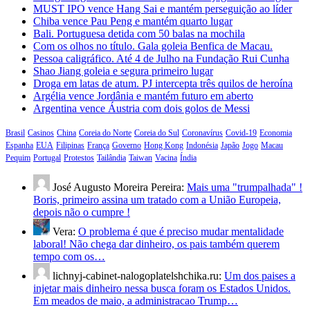
MUST IPO vence Hang Sai e mantém perseguição ao líder
Chiba vence Pau Peng e mantém quarto lugar
Bali. Portuguesa detida com 50 balas na mochila
Com os olhos no título. Gala goleia Benfica de Macau.
Pessoa caligráfico. Até 4 de Julho na Fundação Rui Cunha
Shao Jiang goleia e segura primeiro lugar
Droga em latas de atum. PJ intercepta três quilos de heroína
Argélia vence Jordânia e mantém futuro em aberto
Argentina vence Áustria com dois golos de Messi
Brasil
Casinos
China
Coreia do Norte
Coreia do Sul
Coronavírus
Covid-19
Economia
Espanha
EUA
Filipinas
França
Governo
Hong Kong
Indonésia
Japão
Jogo
Macau
Pequim
Portugal
Protestos
Tailândia
Taiwan
Vacina
Índia
José Augusto Moreira Pereira:
Mais uma "trumpalhada" !
Boris, primeiro assina um tratado com a União Europeia,
depois não o cumpre !
Vera:
O problema é que é preciso mudar mentalidade
laboral! Não chega dar dinheiro, os pais também querem
tempo com os…
lichnyj-cabinet-nalogoplatelshchika.ru:
Um dos paises a
injetar mais dinheiro nessa busca foram os Estados Unidos.
Em meados de maio, a administracao Trump…