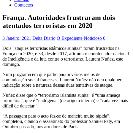
Contactos
França. Autoridades frustraram dois
atentados terroristas em 2020
3 Janeiro, 2021
Delta Diario
O Expediente Noticioso
0
Dois “ataques terroristas islâmicos sunitas” foram frustrados na
França em 2020, e 33, desde 2017, afirmou o coordenador nacional
de Inteligência e da luta contra o terrorismo, Laurent Nuñez, este
domingo.
Num programa em que participaram vários meios de
comunicação social franceses, Laurent Nuñez não deu qualquer
indicação sobre a natureza dessas duas tentativas de ataque.
Nuñez disse que o “terrorismo islamista sunita” é “uma ameaça
prioritária”, que é “endógena” (de origem interna) e “cada vez mais
difícil de detectar”.
“A passagem para o acto faz-se de maneira muito rápida”,
completou, citando o assassinato do professor Samuel Paty, em
Outubro passado, nos arredores de Paris.