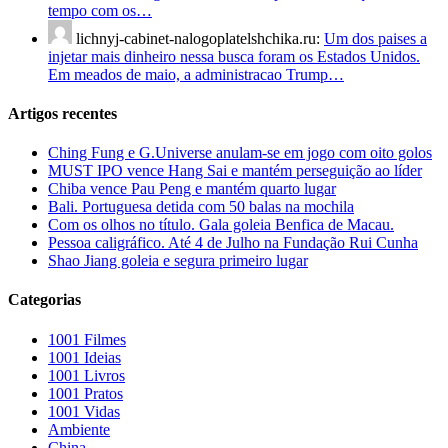
tempo com os…
lichnyj-cabinet-nalogoplatelshchika.ru:
Um dos paises a
injetar mais dinheiro nessa busca foram os Estados Unidos.
Em meados de maio, a administracao Trump…
Artigos recentes
Ching Fung e G.Universe anulam-se em jogo com oito golos
MUST IPO vence Hang Sai e mantém perseguição ao líder
Chiba vence Pau Peng e mantém quarto lugar
Bali. Portuguesa detida com 50 balas na mochila
Com os olhos no título. Gala goleia Benfica de Macau.
Pessoa caligráfico. Até 4 de Julho na Fundação Rui Cunha
Shao Jiang goleia e segura primeiro lugar
Categorias
1001 Filmes
1001 Ideias
1001 Livros
1001 Pratos
1001 Vidas
Ambiente
China