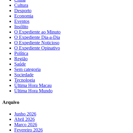
Cultura
Desporto
Economia
Eventos
Insólito
O Expediente ao Minuto
O Expediente Dia-a-Dia
O Expediente Noticioso
O Expediente Opinativo
Política
Região
Saúde
Sem categoria
Sociedade
Tecnologia
Última Hora Macau
Última Hora Mundo
Arquivo
Junho 2026
Abril 2026
Março 2026
Fevereiro 2026