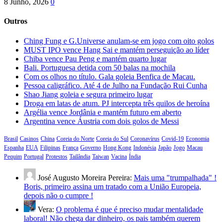
8 Junho, 2026
0
Outros
Ching Fung e G.Universe anulam-se em jogo com oito golos
MUST IPO vence Hang Sai e mantém perseguição ao líder
Chiba vence Pau Peng e mantém quarto lugar
Bali. Portuguesa detida com 50 balas na mochila
Com os olhos no título. Gala goleia Benfica de Macau.
Pessoa caligráfico. Até 4 de Julho na Fundação Rui Cunha
Shao Jiang goleia e segura primeiro lugar
Droga em latas de atum. PJ intercepta três quilos de heroína
Argélia vence Jordânia e mantém futuro em aberto
Argentina vence Áustria com dois golos de Messi
Brasil
Casinos
China
Coreia do Norte
Coreia do Sul
Coronavírus
Covid-19
Economia
Espanha
EUA
Filipinas
França
Governo
Hong Kong
Indonésia
Japão
Jogo
Macau
Pequim
Portugal
Protestos
Tailândia
Taiwan
Vacina
Índia
José Augusto Moreira Pereira:
Mais uma "trumpalhada" !
Boris, primeiro assina um tratado com a União Europeia,
depois não o cumpre !
Vera:
O problema é que é preciso mudar mentalidade
laboral! Não chega dar dinheiro, os pais também querem