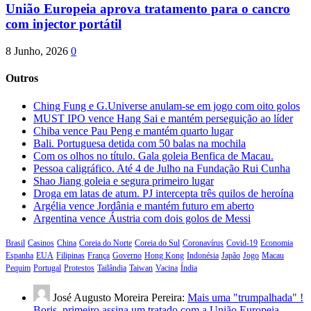
União Europeia aprova tratamento para o cancro
com injector portátil
8 Junho, 2026
0
Outros
Ching Fung e G.Universe anulam-se em jogo com oito golos
MUST IPO vence Hang Sai e mantém perseguição ao líder
Chiba vence Pau Peng e mantém quarto lugar
Bali. Portuguesa detida com 50 balas na mochila
Com os olhos no título. Gala goleia Benfica de Macau.
Pessoa caligráfico. Até 4 de Julho na Fundação Rui Cunha
Shao Jiang goleia e segura primeiro lugar
Droga em latas de atum. PJ intercepta três quilos de heroína
Argélia vence Jordânia e mantém futuro em aberto
Argentina vence Áustria com dois golos de Messi
Brasil
Casinos
China
Coreia do Norte
Coreia do Sul
Coronavírus
Covid-19
Economia
Espanha
EUA
Filipinas
França
Governo
Hong Kong
Indonésia
Japão
Jogo
Macau
Pequim
Portugal
Protestos
Tailândia
Taiwan
Vacina
Índia
José Augusto Moreira Pereira:
Mais uma "trumpalhada" !
Boris, primeiro assina um tratado com a União Europeia,