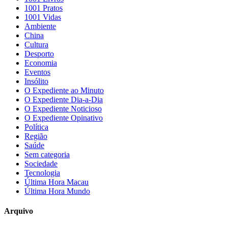
1001 Pratos
1001 Vidas
Ambiente
China
Cultura
Desporto
Economia
Eventos
Insólito
O Expediente ao Minuto
O Expediente Dia-a-Dia
O Expediente Noticioso
O Expediente Opinativo
Política
Região
Saúde
Sem categoria
Sociedade
Tecnologia
Última Hora Macau
Última Hora Mundo
Arquivo