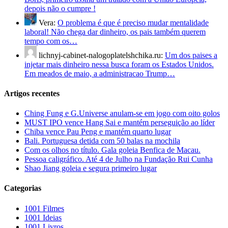
depois não o cumpre !
Vera:
O problema é que é preciso mudar mentalidade
laboral! Não chega dar dinheiro, os pais também querem
tempo com os…
lichnyj-cabinet-nalogoplatelshchika.ru:
Um dos paises a
injetar mais dinheiro nessa busca foram os Estados Unidos.
Em meados de maio, a administracao Trump…
Artigos recentes
Ching Fung e G.Universe anulam-se em jogo com oito golos
MUST IPO vence Hang Sai e mantém perseguição ao líder
Chiba vence Pau Peng e mantém quarto lugar
Bali. Portuguesa detida com 50 balas na mochila
Com os olhos no título. Gala goleia Benfica de Macau.
Pessoa caligráfico. Até 4 de Julho na Fundação Rui Cunha
Shao Jiang goleia e segura primeiro lugar
Categorias
1001 Filmes
1001 Ideias
1001 Livros