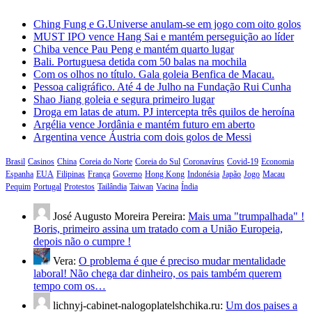
Ching Fung e G.Universe anulam-se em jogo com oito golos
MUST IPO vence Hang Sai e mantém perseguição ao líder
Chiba vence Pau Peng e mantém quarto lugar
Bali. Portuguesa detida com 50 balas na mochila
Com os olhos no título. Gala goleia Benfica de Macau.
Pessoa caligráfico. Até 4 de Julho na Fundação Rui Cunha
Shao Jiang goleia e segura primeiro lugar
Droga em latas de atum. PJ intercepta três quilos de heroína
Argélia vence Jordânia e mantém futuro em aberto
Argentina vence Áustria com dois golos de Messi
Brasil
Casinos
China
Coreia do Norte
Coreia do Sul
Coronavírus
Covid-19
Economia
Espanha
EUA
Filipinas
França
Governo
Hong Kong
Indonésia
Japão
Jogo
Macau
Pequim
Portugal
Protestos
Tailândia
Taiwan
Vacina
Índia
José Augusto Moreira Pereira:
Mais uma "trumpalhada" !
Boris, primeiro assina um tratado com a União Europeia,
depois não o cumpre !
Vera:
O problema é que é preciso mudar mentalidade
laboral! Não chega dar dinheiro, os pais também querem
tempo com os…
lichnyj-cabinet-nalogoplatelshchika.ru:
Um dos paises a