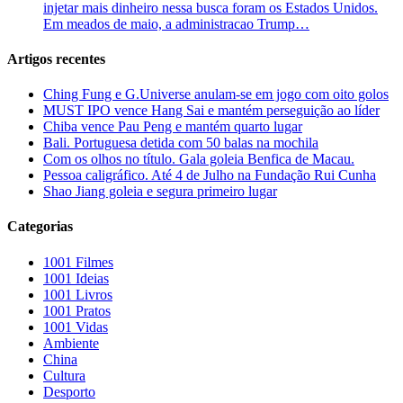
injetar mais dinheiro nessa busca foram os Estados Unidos.
Em meados de maio, a administracao Trump…
Artigos recentes
Ching Fung e G.Universe anulam-se em jogo com oito golos
MUST IPO vence Hang Sai e mantém perseguição ao líder
Chiba vence Pau Peng e mantém quarto lugar
Bali. Portuguesa detida com 50 balas na mochila
Com os olhos no título. Gala goleia Benfica de Macau.
Pessoa caligráfico. Até 4 de Julho na Fundação Rui Cunha
Shao Jiang goleia e segura primeiro lugar
Categorias
1001 Filmes
1001 Ideias
1001 Livros
1001 Pratos
1001 Vidas
Ambiente
China
Cultura
Desporto