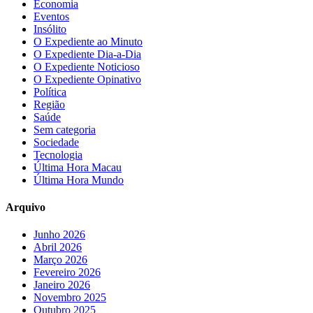
Economia
Eventos
Insólito
O Expediente ao Minuto
O Expediente Dia-a-Dia
O Expediente Noticioso
O Expediente Opinativo
Política
Região
Saúde
Sem categoria
Sociedade
Tecnologia
Última Hora Macau
Última Hora Mundo
Arquivo
Junho 2026
Abril 2026
Março 2026
Fevereiro 2026
Janeiro 2026
Novembro 2025
Outubro 2025