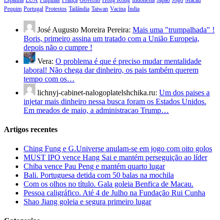
Pequim
Portugal
Protestos
Tailândia
Taiwan
Vacina
Índia
José Augusto Moreira Pereira:
Mais uma "trumpalhada" !
Boris, primeiro assina um tratado com a União Europeia,
depois não o cumpre !
Vera:
O problema é que é preciso mudar mentalidade
laboral! Não chega dar dinheiro, os pais também querem
tempo com os…
lichnyj-cabinet-nalogoplatelshchika.ru:
Um dos paises a
injetar mais dinheiro nessa busca foram os Estados Unidos.
Em meados de maio, a administracao Trump…
Artigos recentes
Ching Fung e G.Universe anulam-se em jogo com oito golos
MUST IPO vence Hang Sai e mantém perseguição ao líder
Chiba vence Pau Peng e mantém quarto lugar
Bali. Portuguesa detida com 50 balas na mochila
Com os olhos no título. Gala goleia Benfica de Macau.
Pessoa caligráfico. Até 4 de Julho na Fundação Rui Cunha
Shao Jiang goleia e segura primeiro lugar