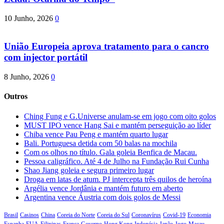
10 Junho, 2026
0
União Europeia aprova tratamento para o cancro
com injector portátil
8 Junho, 2026
0
Outros
Ching Fung e G.Universe anulam-se em jogo com oito golos
MUST IPO vence Hang Sai e mantém perseguição ao líder
Chiba vence Pau Peng e mantém quarto lugar
Bali. Portuguesa detida com 50 balas na mochila
Com os olhos no título. Gala goleia Benfica de Macau.
Pessoa caligráfico. Até 4 de Julho na Fundação Rui Cunha
Shao Jiang goleia e segura primeiro lugar
Droga em latas de atum. PJ intercepta três quilos de heroína
Argélia vence Jordânia e mantém futuro em aberto
Argentina vence Áustria com dois golos de Messi
Brasil
Casinos
China
Coreia do Norte
Coreia do Sul
Coronavírus
Covid-19
Economia
Espanha
EUA
Filipinas
França
Governo
Hong Kong
Indonésia
Japão
Jogo
Macau