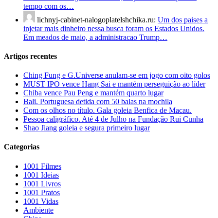
tempo com os…
lichnyj-cabinet-nalogoplatelshchika.ru:
Um dos paises a
injetar mais dinheiro nessa busca foram os Estados Unidos.
Em meados de maio, a administracao Trump…
Artigos recentes
Ching Fung e G.Universe anulam-se em jogo com oito golos
MUST IPO vence Hang Sai e mantém perseguição ao líder
Chiba vence Pau Peng e mantém quarto lugar
Bali. Portuguesa detida com 50 balas na mochila
Com os olhos no título. Gala goleia Benfica de Macau.
Pessoa caligráfico. Até 4 de Julho na Fundação Rui Cunha
Shao Jiang goleia e segura primeiro lugar
Categorias
1001 Filmes
1001 Ideias
1001 Livros
1001 Pratos
1001 Vidas
Ambiente