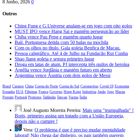
8 Junho, 2026
0
Outros
Ching Fung e G.Universe anulam-se em jogo com oito golos
MUST IPO vence Hang Sai e mantém perseguição ao líder
Chiba vence Pau Peng e mantém quarto lugar
Bali. Portuguesa detida com 50 balas na mochila
Com os olhos no título. Gala goleia Benfica de Macau.
Pessoa caligráfico. Até 4 de Julho na Fundação Rui Cunha
Shao Jiang goleia e segura primeiro lugar
Droga em latas de atum. PJ intercepta três quilos de heroína
Argélia vence Jordânia e mantém futuro em aberto
Argentina vence Áustria com dois golos de Messi
Brasil
Casinos
China
Coreia do Norte
Coreia do Sul
Coronavírus
Covid-19
Economia
Espanha
EUA
Filipinas
França
Governo
Hong Kong
Indonésia
Japão
Jogo
Macau
Pequim
Portugal
Protestos
Tailândia
Taiwan
Vacina
Índia
José Augusto Moreira Pereira:
Mais uma "trumpalhada" !
Boris, primeiro assina um tratado com a União Europeia,
depois não o cumpre !
Vera:
O problema é que é preciso mudar mentalidade
laboral! Não chega dar dinheiro, os pais também querem