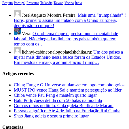
Pequim
Portugal
Protestos
Tailândia
Taiwan
Vacina
Índia
José Augusto Moreira Pereira:
Mais uma "trumpalhada" !
Boris, primeiro assina um tratado com a União Europeia,
depois não o cumpre !
Vera:
O problema é que é preciso mudar mentalidade
laboral! Não chega dar dinheiro, os pais também querem
tempo com os…
lichnyj-cabinet-nalogoplatelshchika.ru:
Um dos paises a
injetar mais dinheiro nessa busca foram os Estados Unidos.
Em meados de maio, a administracao Trump…
Artigos recentes
Ching Fung e G.Universe anulam-se em jogo com oito golos
MUST IPO vence Hang Sai e mantém perseguição ao líder
Chiba vence Pau Peng e mantém quarto lugar
Bali. Portuguesa detida com 50 balas na mochila
Com os olhos no título. Gala goleia Benfica de Macau.
Pessoa caligráfico. Até 4 de Julho na Fundação Rui Cunha
Shao Jiang goleia e segura primeiro lugar
Categorias