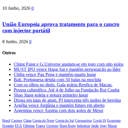
10 Junho, 2026
0
União Europeia aprova tratamento para o cancro
com injector portátil
8 Junho, 2026
0
Outros
Ching Fung e G.Universe anulam-se em jogo com oito golos
MUST IPO vence Hang Sai e mantém perseguição ao líder
Chiba vence Pau Peng e mantém quarto lugar
Bali. Portuguesa detida com 50 balas na mochila
Com os olhos no título. Gala goleia Benfica de Macau.
Pessoa caligráfico. Até 4 de Julho na Fundação Rui Cunha
Shao Jiang goleia e segura primeiro lugar
Droga em latas de atum. PJ intercepta três quilos de heroína
Argélia vence Jordânia e mantém futuro em aberto
Argentina vence Áustria com dois golos de Messi
Brasil
Casinos
China
Coreia do Norte
Coreia do Sul
Coronavírus
Covid-19
Economia
Espanha
EUA
Filipinas
França
Governo
Hong Kong
Indonésia
Japão
Jogo
Macau