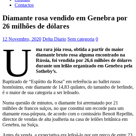
Contactos
Diamante rosa vendido em Genebra por
26 milhões de dólares
12 Novembro, 2020
Delta Diario
Sem categoria
0
U
ma rara jóia rosa, obtida a partir do maior
diamante bruto rosa alguma encontrado na
Rússia, foi vendida por 26,6 milhões de dólares
durante um leilão organizado em Genebra pela
Sotheby’s.
Baptizado de “Espírito da Rosa” em referência ao ballet russo
homónimo, este diamante de 14,83 quilates, do tamanho de berlinde,
é o maior de sua categoria a ser leiloado.
Numa questão de minutos, o diamante foi arrematado por 21
milhões de francos suíços, no que constitui um recorde para um
diamante rosa-púrpura, de acordo com o comissário Benoit Repellin,
director de vendas de alta joalheria na casa de leilões britânica em
Genebra, na Suíça.
Antes da venda, a expectativa era leiloá-lo por um preço de entre 23