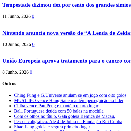
Tempestade dizimou dez por cento dos grandes símio
11 Junho, 2026
0
Nintendo anuncia nova versão de “A Lenda de Zeld
10 Junho, 2026
0
União Europeia aprova tratamento para o cancro com 
8 Junho, 2026
0
Outros
Ching Fung e G.Universe anulam-se em jogo com oito golos
MUST IPO vence Hang Sai e mantém perseguição ao líder
Chiba vence Pau Peng e mantém quarto lugar
Bali. Portuguesa detida com 50 balas na mochila
Com os olhos no título. Gala goleia Benfica de Macau.
Pessoa caligráfico. Até 4 de Julho na Fundação Rui Cunha
Shao Jiang goleia e segura primeiro lugar