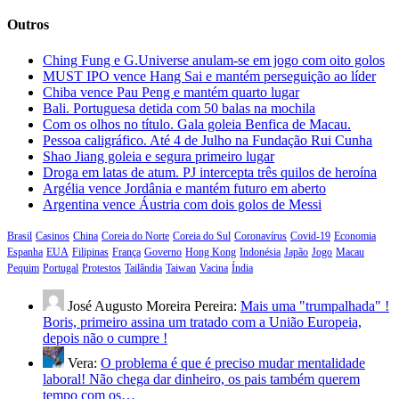
Outros
Ching Fung e G.Universe anulam-se em jogo com oito golos
MUST IPO vence Hang Sai e mantém perseguição ao líder
Chiba vence Pau Peng e mantém quarto lugar
Bali. Portuguesa detida com 50 balas na mochila
Com os olhos no título. Gala goleia Benfica de Macau.
Pessoa caligráfico. Até 4 de Julho na Fundação Rui Cunha
Shao Jiang goleia e segura primeiro lugar
Droga em latas de atum. PJ intercepta três quilos de heroína
Argélia vence Jordânia e mantém futuro em aberto
Argentina vence Áustria com dois golos de Messi
Brasil
Casinos
China
Coreia do Norte
Coreia do Sul
Coronavírus
Covid-19
Economia
Espanha
EUA
Filipinas
França
Governo
Hong Kong
Indonésia
Japão
Jogo
Macau
Pequim
Portugal
Protestos
Tailândia
Taiwan
Vacina
Índia
José Augusto Moreira Pereira:
Mais uma "trumpalhada" !
Boris, primeiro assina um tratado com a União Europeia,
depois não o cumpre !
Vera:
O problema é que é preciso mudar mentalidade
laboral! Não chega dar dinheiro, os pais também querem
tempo com os…