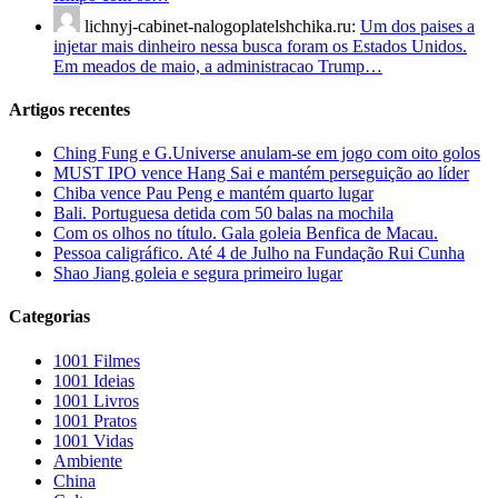
lichnyj-cabinet-nalogoplatelshchika.ru:
Um dos paises a
injetar mais dinheiro nessa busca foram os Estados Unidos.
Em meados de maio, a administracao Trump…
Artigos recentes
Ching Fung e G.Universe anulam-se em jogo com oito golos
MUST IPO vence Hang Sai e mantém perseguição ao líder
Chiba vence Pau Peng e mantém quarto lugar
Bali. Portuguesa detida com 50 balas na mochila
Com os olhos no título. Gala goleia Benfica de Macau.
Pessoa caligráfico. Até 4 de Julho na Fundação Rui Cunha
Shao Jiang goleia e segura primeiro lugar
Categorias
1001 Filmes
1001 Ideias
1001 Livros
1001 Pratos
1001 Vidas
Ambiente
China