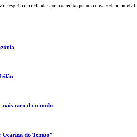
 de espírito em defender quem acredita que uma nova ordem mundial – q
azónia
leilão
s mais raro do mundo
a: Ocarina do Tempo”