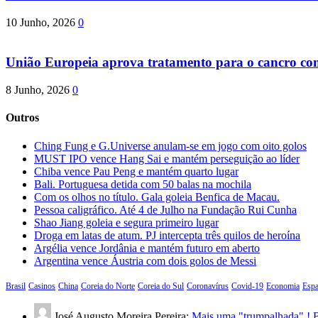
10 Junho, 2026
0
União Europeia aprova tratamento para o cancro com 
8 Junho, 2026
0
Outros
Ching Fung e G.Universe anulam-se em jogo com oito golos
MUST IPO vence Hang Sai e mantém perseguição ao líder
Chiba vence Pau Peng e mantém quarto lugar
Bali. Portuguesa detida com 50 balas na mochila
Com os olhos no título. Gala goleia Benfica de Macau.
Pessoa caligráfico. Até 4 de Julho na Fundação Rui Cunha
Shao Jiang goleia e segura primeiro lugar
Droga em latas de atum. PJ intercepta três quilos de heroína
Argélia vence Jordânia e mantém futuro em aberto
Argentina vence Áustria com dois golos de Messi
Brasil
Casinos
China
Coreia do Norte
Coreia do Sul
Coronavírus
Covid-19
Economia
Esp
José Augusto Moreira Pereira:
Mais uma "trumpalhada" ! B