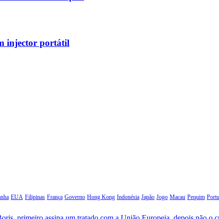
injector portátil
anha
EUA
Filipinas
França
Governo
Hong Kong
Indonésia
Japão
Jogo
Macau
Pequim
Portu
oris, primeiro assina um tratado com a União Europeia, depois não o 