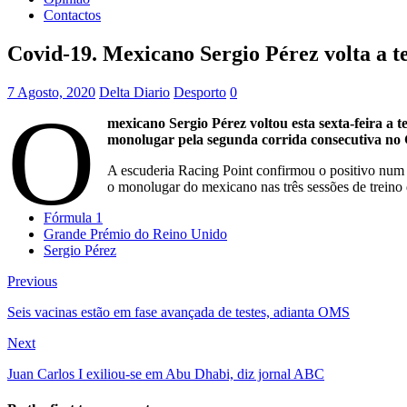
Contactos
Covid-19. Mexicano Sergio Pérez volta a te
7 Agosto, 2020
Delta Diario
Desporto
0
O
mexicano Sergio Pérez voltou esta sexta-feira a 
monolugar pela segunda corrida consecutiva no 
A escuderia Racing Point confirmou o positivo num 
o monolugar do mexicano nas três sessões de treino 
Fórmula 1
Grande Prémio do Reino Unido
Sergio Pérez
Previous
Seis vacinas estão em fase avançada de testes, adianta OMS
Next
Juan Carlos I exiliou-se em Abu Dhabi, diz jornal ABC