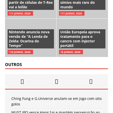
partir de células de T-Rex
símios mais raro do
vai a leilão
mundo
11 JUNHO, 2026
11 JUNHO, 2026
Nintendo anuncia nova
União Europeia aprova
versão de “A Lenda de
tratamento para o
Zelda: Ocarina do
cancro com injector
Tempo”
portátil
10 JUNHO, 2026
8 JUNHO, 2026
OUTROS
Ching Fung e G.Universe anulam-se em jogo com oito
golos
MUST IPO vence Hang Sai e mantém perseguição ao