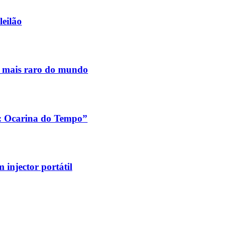
leilão
s mais raro do mundo
a: Ocarina do Tempo”
injector portátil