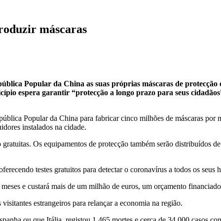
roduzir máscaras
ública Popular da China as suas próprias máscaras de protecção c
cípio espera garantir “protecção a longo prazo para seus cidadãos
ública Popular da China para fabricar cinco milhões de máscaras por m
idores instalados na cidade.
gratuitas. Os equipamentos de protecção também serão distribuídos de g
ferecendo testes gratuitos para detectar o coronavírus a todos os seus h
 meses e custará mais de um milhão de euros, um orçamento financiado
visitantes estrangeiros para relançar a economia na região.
nha ou que Itália, registou 1.465 mortes e cerca de 34.000 casos conf