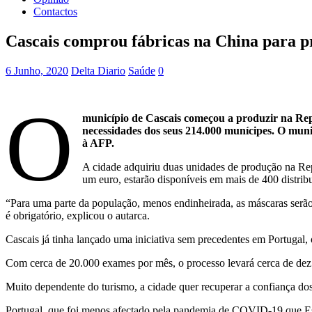
Contactos
Cascais comprou fábricas na China para p
6 Junho, 2020
Delta Diario
Saúde
0
O
município de Cascais começou a produzir na Rep
necessidades dos seus 214.000 munícipes. O muni
à AFP.
A cidade adquiriu duas unidades de produção na Rep
um euro, estarão disponíveis em mais de 400 distribu
“Para uma parte da população, menos endinheirada, as máscaras serão 
é obrigatório, explicou o autarca.
Cascais já tinha lançado uma iniciativa sem precedentes em Portugal, o
Com cerca de 20.000 exames por mês, o processo levará cerca de dez
Muito dependente do turismo, a cidade quer recuperar a confiança dos 
Portugal, que foi menos afectado pela pandemia de COVID-19 que Espa