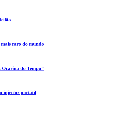
leilão
s mais raro do mundo
a: Ocarina do Tempo”
injector portátil