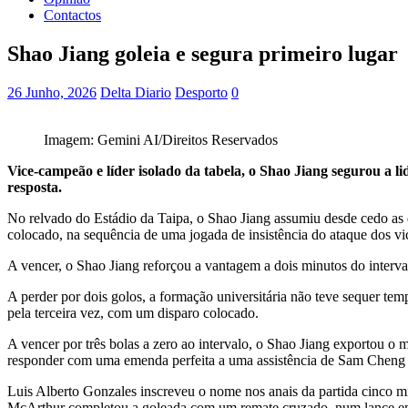
Contactos
Shao Jiang goleia e segura primeiro lugar
26 Junho, 2026
Delta Diario
Desporto
0
Imagem: Gemini AI/Direitos Reservados
Vice-campeão e líder isolado da tabela, o Shao Jiang segurou a 
resposta.
No relvado do Estádio da Taipa, o Shao Jiang assumiu desde cedo as
colocado, na sequência de uma jogada de insistência do ataque dos vic
A vencer, o Shao Jiang reforçou a vantagem a dois minutos do interv
A perder por dois golos, a formação universitária não teve sequer te
pela terceira vez, com um disparo colocado.
A vencer por três bolas a zero ao intervalo, o Shao Jiang exportou 
responder com uma emenda perfeita a uma assistência de Sam Cheng 
Luis Alberto Gonzales inscreveu o nome nos anais da partida cinco 
McArthur completou a goleada com um remate cruzado, num lance em