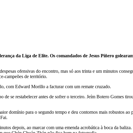
liderança da Liga de Elite. Os comandados de Jesus Piñero golear
 despesas ofensivas do encontro, mas só aos trinta e um minutos con
e-campeões de território.
alo, com Edward Morillo a facturar com um remate cruzado.
mpo de se restabelecer antes de sofrer o terceiro. Jeím Botero Gomes ti
o maior domínio para o segundo tempo e deu contornos mais robustos ao 
Fai.
minutos depois, ao marcar com uma emenda acrobática à boca da baliza
 que Chén Chuán Zhán não fica bem na fotografia.