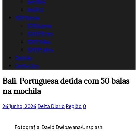
Eventos
Insólito
1001 Ideias
1001 Livros
1001 Filmes
1001 Vidas
1001 Pratos
Opinião
Contactos
Bali. Portuguesa detida com 50 balas
na mochila
26 Junho, 2026
Delta Diario
Região
0
Fotografia: David Dwipayana/Unsplash