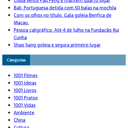
Chiba vence Pau Peng e mantém quarto lugar
Bali. Portuguesa detida com 50 balas na mochila
Com os olhos no título. Gala goleia Benfica de
Macau.
Pessoa caligráfico. Até 4 de Julho na Fundação Rui
Cunha
Shao Jiang goleia e segura primeiro lugar
Categorias
1001 Filmes
1001 Ideias
1001 Livros
1001 Pratos
1001 Vidas
Ambiente
China
Cultura