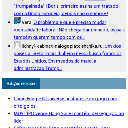
"trumpalhada" ! Boris, primeiro assina um tratado
com a União Europeia, depois não o cumpre !
Vera:
O problema é que é preciso mudar
mentalidade laboral! Não chega dar dinheiro, os pais
também querem tempo com os…
lichnyj-cabinet-nalogoplatelshchika.ru:
Um dos
paises a injetar mais dinheiro nessa busca foram os
Estados Unidos. Em meados de maio, a
administracao Trump…
Artigos recentes
Ching Fung e G.Universe anulam-se em jogo com
oito golos
MUST IPO vence Hang Sai e mantém perseguição ao
líder