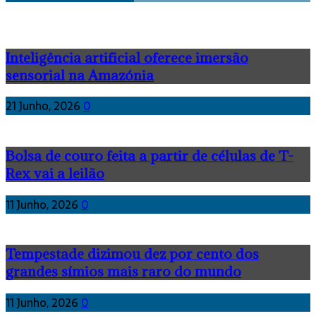
Inteligência artificial oferece imersão
sensorial na Amazónia
21 Junho, 2026
0
Bolsa de couro feita a partir de células de T-
Rex vai a leilão
11 Junho, 2026
0
Tempestade dizimou dez por cento dos
grandes símios mais raro do mundo
11 Junho, 2026
0