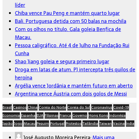
líder
Chiba vence Pau Peng e mantém quarto lugar
Bali. Portuguesa detida com 50 balas na mochila
Com os olhos no título. Gala goleia Benfica de
Macau.
Pessoa caligráfico. Até 4 de Julho na Fundação Rui
Cunha
Shao Jiang goleia e segura primeiro lugar
Droga em latas de atum. PJ intercepta três quilos de
heroína
Argélia vence Jordânia e mantém futuro em aberto
Argentina vence Áustria com dois golos de Messi
Brasil
Casinos
China
Coreia do Norte
Coreia do Sul
Coronavírus
Covid-19
Economia
Espanha
EUA
Filipinas
França
Governo
Hong Kong
Indonésia
Japão
Jogo
Macau
Pequim
Portugal
Protestos
Tailândia
Taiwan
Vacina
Índia
José Augusto Moreira Pereira:
Mais uma