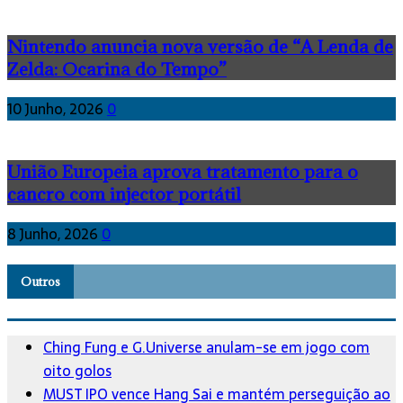
Nintendo anuncia nova versão de “A Lenda de
Zelda: Ocarina do Tempo”
10 Junho, 2026
0
União Europeia aprova tratamento para o
cancro com injector portátil
8 Junho, 2026
0
Outros
Ching Fung e G.Universe anulam-se em jogo com
oito golos
MUST IPO vence Hang Sai e mantém perseguição ao