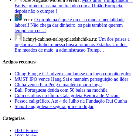
José Augusto Moreira Pereira:
Mais uma "trumpalhada" !
Boris, primeiro assina um tratado com a União Europeia,
depois não o cumpre !
Vera:
O problema é que é preciso mudar mentalidade
laboral! Não chega dar dinheiro, os pais também querem
tempo com os…
lichnyj-cabinet-nalogoplatelshchika.ru:
Um dos paises a
injetar mais dinheiro nessa busca foram os Estados Unidos.
Em meados de maio, a administracao Trump…
Artigos recentes
Ching Fung e G.Universe anulam-se em jogo com oito golos
MUST IPO vence Hang Sai e mantém perseguição ao líder
Chiba vence Pau Peng e mantém quarto lugar
Bali. Portuguesa detida com 50 balas na mochila
Com os olhos no título. Gala goleia Benfica de Macau.
Pessoa caligráfico. Até 4 de Julho na Fundação Rui Cunha
Shao Jiang goleia e segura primeiro lugar
Categorias
1001 Filmes
1001 Ideias