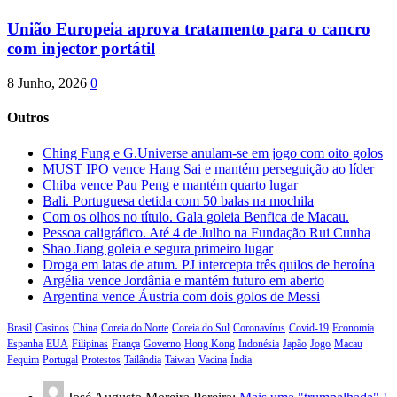
União Europeia aprova tratamento para o cancro
com injector portátil
8 Junho, 2026
0
Outros
Ching Fung e G.Universe anulam-se em jogo com oito golos
MUST IPO vence Hang Sai e mantém perseguição ao líder
Chiba vence Pau Peng e mantém quarto lugar
Bali. Portuguesa detida com 50 balas na mochila
Com os olhos no título. Gala goleia Benfica de Macau.
Pessoa caligráfico. Até 4 de Julho na Fundação Rui Cunha
Shao Jiang goleia e segura primeiro lugar
Droga em latas de atum. PJ intercepta três quilos de heroína
Argélia vence Jordânia e mantém futuro em aberto
Argentina vence Áustria com dois golos de Messi
Brasil
Casinos
China
Coreia do Norte
Coreia do Sul
Coronavírus
Covid-19
Economia
Espanha
EUA
Filipinas
França
Governo
Hong Kong
Indonésia
Japão
Jogo
Macau
Pequim
Portugal
Protestos
Tailândia
Taiwan
Vacina
Índia