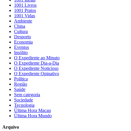
1001 Livros
1001 Pratos
1001 Vidas
Ambiente
China
Cultura
Desporto
Economia
Eventos
Insólito
O Expediente ao Minuto
O Expediente Dia-a-Dia
O Expediente Noticioso
O Expediente Opinativo
Política
Região
Saúde
Sem categoria
Sociedade
Tecnologia
Última Hora Macau
Última Hora Mundo
Arquivo