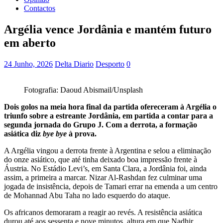
Contactos
Argélia vence Jordânia e mantém futuro
em aberto
24 Junho, 2026
Delta Diario
Desporto
0
Fotografia: Daoud Abismail/Unsplash
Dois golos na meia hora final da partida ofereceram à Argélia o
triunfo sobre a estreante Jordânia, em partida a contar para a
segunda jornada do Grupo J. Com a derrota, a formação
asiática diz
bye bye
à prova.
A Argélia vingou a derrota frente à Argentina e selou a eliminação
do onze asiático, que até tinha deixado boa impressão frente à
Áustria. No Estádio Levi’s, em Santa Clara, a Jordânia foi, ainda
assim, a primeira a marcar. Nizar Al-Rashdan fez culminar uma
jogada de insistência, depois de Tamari errar na emenda a um centro
de Mohannad Abu Taha no lado esquerdo do ataque.
Os africanos demoraram a reagir ao revés. A resistência asiática
durou até aos sessenta e nove minutos, altura em que Nadhir