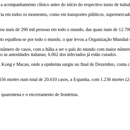
 a acompanhamento clínico antes do início do respectivo turno de traba
ia em todos os momentos, como em transportes públicos, supermercados
ctou mais de 290 mil pessoas em todo o mundo, das quais mais de 12.7
rto espalhou-se por todo o mundo, o que levou a Organização Mundial
r número de casos, com a Itália a ser o país do mundo com maior númer
as autoridades italianas, 6.062 dos infectados já estão curados.
 Kong e Macau, onde a epidemia surgiu no final de Dezembro, conta co
 1.556 mortes num total de 20.610 casos, a Espanha, com 1.236 mortes (
quarentena e o encerramento de fronteiras.