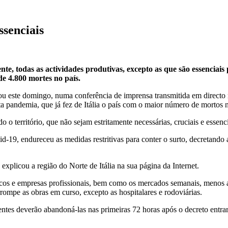
ssenciais
te, todas as actividades produtivas, excepto as que são essenciai
e 4.800 mortes no país.
ou este domingo, numa conferência de imprensa transmitida em directo n
sta pandemia, que já fez de Itália o país com o maior número de mortos
 território, que não sejam estritamente necessárias, cruciais e essencia
-19, endureceu as medidas restritivas para conter o surto, decretando a
 explicou a região do Norte de Itália na sua página da Internet.
icos e empresas profissionais, bem como os mercados semanais, menos as
rompe as obras em curso, excepto as hospitalares e rodoviárias.
entes deverão abandoná-las nas primeiras 72 horas após o decreto entra