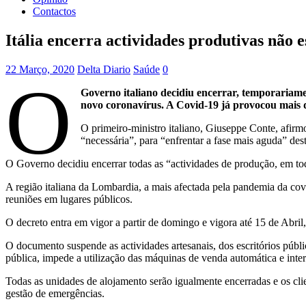
Contactos
Itália encerra actividades produtivas não e
22 Março, 2020
Delta Diario
Saúde
0
O
Governo italiano decidiu encerrar, temporariamen
novo coronavírus. A Covid-19 já provocou mais d
O primeiro-ministro italiano, Giuseppe Conte, afirm
“necessária”, para “enfrentar a fase mais aguda” de
O Governo decidiu encerrar todas as “actividades de produção, em todo o
A região italiana da Lombardia, a mais afectada pela pandemia da covid
reuniões em lugares públicos.
O decreto entra em vigor a partir de domingo e vigora até 15 de Abril,
O documento suspende as actividades artesanais, dos escritórios públ
pública, impede a utilização das máquinas de venda automática e inter
Todas as unidades de alojamento serão igualmente encerradas e os cli
gestão de emergências.