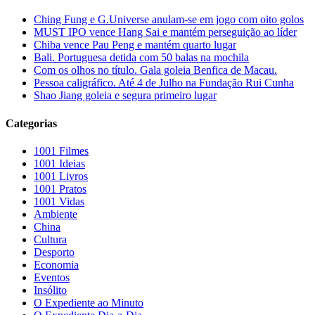
Ching Fung e G.Universe anulam-se em jogo com oito golos
MUST IPO vence Hang Sai e mantém perseguição ao líder
Chiba vence Pau Peng e mantém quarto lugar
Bali. Portuguesa detida com 50 balas na mochila
Com os olhos no título. Gala goleia Benfica de Macau.
Pessoa caligráfico. Até 4 de Julho na Fundação Rui Cunha
Shao Jiang goleia e segura primeiro lugar
Categorias
1001 Filmes
1001 Ideias
1001 Livros
1001 Pratos
1001 Vidas
Ambiente
China
Cultura
Desporto
Economia
Eventos
Insólito
O Expediente ao Minuto