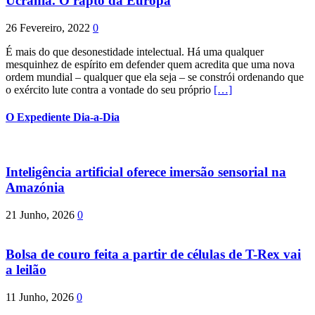
Ucrânia. O rapto da Europa
26 Fevereiro, 2022
0
É mais do que desonestidade intelectual. Há uma qualquer
mesquinhez de espírito em defender quem acredita que uma nova
ordem mundial – qualquer que ela seja – se constrói ordenando que
o exército lute contra a vontade do seu próprio
[…]
O Expediente Dia-a-Dia
Inteligência artificial oferece imersão sensorial na
Amazónia
21 Junho, 2026
0
Bolsa de couro feita a partir de células de T-Rex vai
a leilão
11 Junho, 2026
0