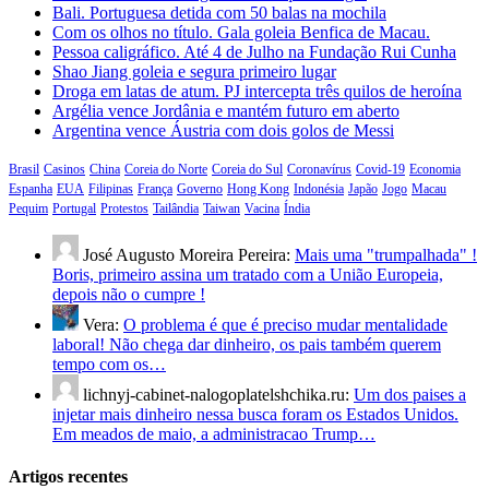
Bali. Portuguesa detida com 50 balas na mochila
Com os olhos no título. Gala goleia Benfica de Macau.
Pessoa caligráfico. Até 4 de Julho na Fundação Rui Cunha
Shao Jiang goleia e segura primeiro lugar
Droga em latas de atum. PJ intercepta três quilos de heroína
Argélia vence Jordânia e mantém futuro em aberto
Argentina vence Áustria com dois golos de Messi
Brasil
Casinos
China
Coreia do Norte
Coreia do Sul
Coronavírus
Covid-19
Economia
Espanha
EUA
Filipinas
França
Governo
Hong Kong
Indonésia
Japão
Jogo
Macau
Pequim
Portugal
Protestos
Tailândia
Taiwan
Vacina
Índia
José Augusto Moreira Pereira:
Mais uma "trumpalhada" !
Boris, primeiro assina um tratado com a União Europeia,
depois não o cumpre !
Vera:
O problema é que é preciso mudar mentalidade
laboral! Não chega dar dinheiro, os pais também querem
tempo com os…
lichnyj-cabinet-nalogoplatelshchika.ru:
Um dos paises a
injetar mais dinheiro nessa busca foram os Estados Unidos.
Em meados de maio, a administracao Trump…
Artigos recentes