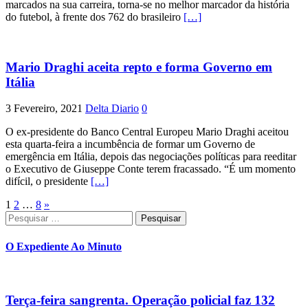
marcados na sua carreira, torna-se no melhor marcador da história
do futebol, à frente dos 762 do brasileiro
[…]
Mario Draghi aceita repto e forma Governo em
Itália
3 Fevereiro, 2021
Delta Diario
0
O ex-presidente do Banco Central Europeu Mario Draghi aceitou
esta quarta-feira a incumbência de formar um Governo de
emergência em Itália, depois das negociações políticas para reeditar
o Executivo de Giuseppe Conte terem fracassado. “É um momento
difícil, o presidente
[…]
Paginação
1
2
…
8
»
Pesquisar
dos
por:
conteúdos
O Expediente Ao Minuto
Terça-feira sangrenta. Operação policial faz 132