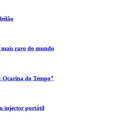
leilão
s mais raro do mundo
a: Ocarina do Tempo”
injector portátil