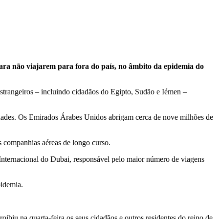
para não viajarem para fora do país, no âmbito da epidemia do
estrangeiros – incluindo cidadãos do Egipto, Sudão e Iémen –
ridades. Os Emirados Árabes Unidos abrigam cerca de nove milhões de
s companhias aéreas de longo curso.
Internacional do Dubai, responsável pelo maior número de viagens
pidemia.
biu na quarta-feira os seus cidadãos e outros residentes do reino de