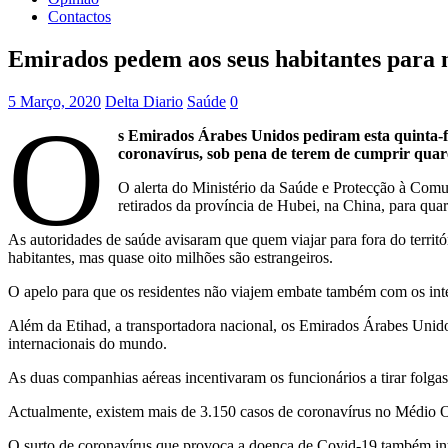
Contactos
Emirados pedem aos seus habitantes para 
5 Março, 2020
Delta Diario
Saúde
0
O
s Emirados Árabes Unidos pediram esta quinta-fe
coronavírus, sob pena de terem de cumprir quar
O alerta do Ministério da Saúde e Protecção à Comu
retirados da província de Hubei, na China, para qu
As autoridades de saúde avisaram que quem viajar para fora do terri
habitantes, mas quase oito milhões são estrangeiros.
O apelo para que os residentes não viajem embate também com os int
Além da Etihad, a transportadora nacional, os Emirados Árabes Unido
internacionais do mundo.
As duas companhias aéreas incentivaram os funcionários a tirar folgas
Actualmente, existem mais de 3.150 casos de coronavírus no Médio Ori
O surto de coronavírus que provoca a doença de Covid-19 também inter