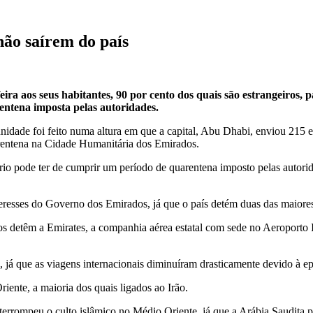
não saírem do país
ira aos seus habitantes, 90 por cento dos quais são estrangeiros, 
entena imposta pelas autoridades.
nidade foi feito numa altura em que a capital, Abu Dhabi, enviou 215 
arentena na Cidade Humanitária dos Emirados.
tório pode ter de cumprir um período de quarentena imposto pelas auto
eresses do Governo dos Emirados, já que o país detém duas das maiore
s detêm a Emirates, a companhia aérea estatal com sede no Aeroporto 
, já que as viagens internacionais diminuíram drasticamente devido à e
ente, a maioria dos quais ligados ao Irão.
rompeu o culto islâmico no Médio Oriente, já que a Arábia Saudita proi