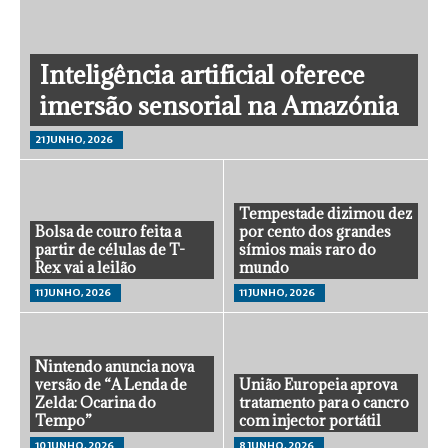
Inteligência artificial oferece
imersão sensorial na Amazónia
21 JUNHO, 2026
Tempestade dizimou dez
Bolsa de couro feita a
por cento dos grandes
partir de células de T-
símios mais raro do
Rex vai a leilão
mundo
11 JUNHO, 2026
11 JUNHO, 2026
Nintendo anuncia nova
versão de “A Lenda de
União Europeia aprova
Zelda: Ocarina do
tratamento para o cancro
Tempo”
com injector portátil
10 JUNHO, 2026
8 JUNHO, 2026