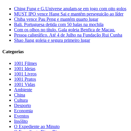
Ching Fung e G.Universe anulam-se em jogo com oito golos
MUST IPO vence Hang Sai e mantém perseguição ao líder
Chiba vence Pau Peng e mantém quarto lugar
Bali. Portuguesa detida com 50 balas na mochila
Com os olhos no título. Gala goleia Benfica de Macau.
Pessoa caligráfico. Até 4 de Julho na Fundação Rui Cunha
Shao Jiang goleia e segura primeiro lugar
Categorias
1001 Filmes
1001 Ideias
1001 Livros
1001 Pratos
1001 Vidas
Ambiente
China
Cultura
Desporto
Economia
Eventos
Insólito
O Expediente ao Minuto