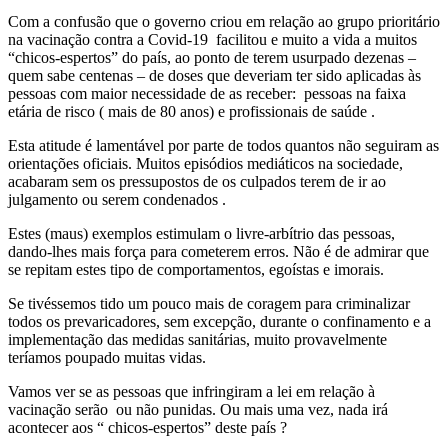
Com a confusão que o governo criou em relação ao grupo prioritário
na vacinação contra a Covid-19 facilitou e muito a vida a muitos
“chicos-espertos” do país, ao ponto de terem usurpado dezenas –
quem sabe centenas – de doses que deveriam ter sido aplicadas às
pessoas com maior necessidade de as receber: pessoas na faixa
etária de risco ( mais de 80 anos) e profissionais de saúde .
Esta atitude é lamentável por parte de todos quantos não seguiram as
orientações oficiais. Muitos episódios mediáticos na sociedade,
acabaram sem os pressupostos de os culpados terem de ir ao
julgamento ou serem condenados .
Estes (maus) exemplos estimulam o livre-arbítrio das pessoas,
dando-lhes mais força para cometerem erros. Não é de admirar que
se repitam estes tipo de comportamentos, egoístas e imorais.
Se tivéssemos tido um pouco mais de coragem para criminalizar
todos os prevaricadores, sem excepção, durante o confinamento e a
implementação das medidas sanitárias, muito provavelmente
teríamos poupado muitas vidas.
Vamos ver se as pessoas que infringiram a lei em relação à
vacinação serão ou não punidas. Ou mais uma vez, nada irá
acontecer aos “ chicos-espertos” deste país ?