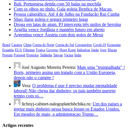
Bali. Portuguesa detida com 50 balas na mochila
Com os olhos no título. Gala goleia Benfica de Macau.
Pessoa caligráfico. Até 4 de Julho na Fundação Rui Cunha
Shao Jiang goleia e segura primeiro lugar
Droga em latas de atum. PJ intercepta três quilos de heroína
Argélia vence Jordânia e mantém futuro em aberto
Argentina vence Áustria com dois golos de Messi
Brasil
Casinos
China
Coreia do Norte
Coreia do Sul
Coronavírus
Covid-19
Economia
Espanha
EUA
Filipinas
França
Governo
Hong Kong
Indonésia
Japão
Jogo
Macau
Pequim
Portugal
Protestos
Tailândia
Taiwan
Vacina
Índia
José Augusto Moreira Pereira:
Mais uma "trumpalhada" !
Boris, primeiro assina um tratado com a União Europeia,
depois não o cumpre !
Vera:
O problema é que é preciso mudar mentalidade
laboral! Não chega dar dinheiro, os pais também querem
tempo com os…
lichnyj-cabinet-nalogoplatelshchika.ru:
Um dos paises a
injetar mais dinheiro nessa busca foram os Estados Unidos.
Em meados de maio, a administracao Trump…
Artigos recentes