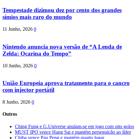
Tempestade dizimou dez por cento dos grandes
símios mais raro do mundo
11 Junho, 2026
0
Nintendo anuncia nova versão de “A Lenda de
Zelda: Ocarina do Tempo”
10 Junho, 2026
0
União Europeia aprova tratamento para o cancro
com injector portátil
8 Junho, 2026
0
Outros
Ching Fung e G.Universe anulam-se em jogo com oito golos
MUST IPO vence Hang Sai e mantém perseguição ao líder
Chiba vence Pau Peng e mantém quarto lugar