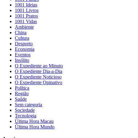
1001 Ideias
1001 Livros
1001 Pratos
1001 Vidas
Ambiente
China
Cultura
Desporto
Economia
Eventos
Insólito
O Expediente ao Minuto
O Expediente Dia-a-Dia
O Expediente Noticioso
O Expediente Opinativo
Política
Região
Saúde
Sem categoria
Sociedade
Tecnologia
Última Hora Macau
Última Hora Mundo