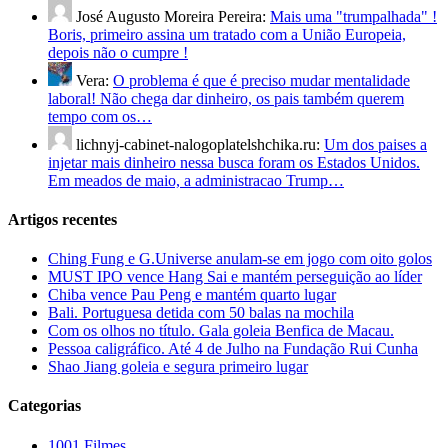
José Augusto Moreira Pereira:
Mais uma "trumpalhada" !
Boris, primeiro assina um tratado com a União Europeia,
depois não o cumpre !
Vera:
O problema é que é preciso mudar mentalidade
laboral! Não chega dar dinheiro, os pais também querem
tempo com os…
lichnyj-cabinet-nalogoplatelshchika.ru:
Um dos paises a
injetar mais dinheiro nessa busca foram os Estados Unidos.
Em meados de maio, a administracao Trump…
Artigos recentes
Ching Fung e G.Universe anulam-se em jogo com oito golos
MUST IPO vence Hang Sai e mantém perseguição ao líder
Chiba vence Pau Peng e mantém quarto lugar
Bali. Portuguesa detida com 50 balas na mochila
Com os olhos no título. Gala goleia Benfica de Macau.
Pessoa caligráfico. Até 4 de Julho na Fundação Rui Cunha
Shao Jiang goleia e segura primeiro lugar
Categorias
1001 Filmes