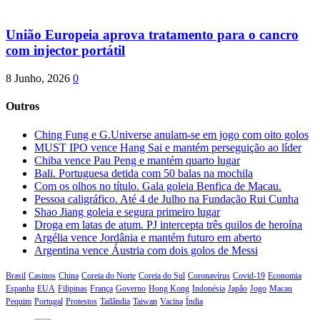
União Europeia aprova tratamento para o cancro
com injector portátil
8 Junho, 2026
0
Outros
Ching Fung e G.Universe anulam-se em jogo com oito golos
MUST IPO vence Hang Sai e mantém perseguição ao líder
Chiba vence Pau Peng e mantém quarto lugar
Bali. Portuguesa detida com 50 balas na mochila
Com os olhos no título. Gala goleia Benfica de Macau.
Pessoa caligráfico. Até 4 de Julho na Fundação Rui Cunha
Shao Jiang goleia e segura primeiro lugar
Droga em latas de atum. PJ intercepta três quilos de heroína
Argélia vence Jordânia e mantém futuro em aberto
Argentina vence Áustria com dois golos de Messi
Brasil
Casinos
China
Coreia do Norte
Coreia do Sul
Coronavírus
Covid-19
Economia
Espanha
EUA
Filipinas
França
Governo
Hong Kong
Indonésia
Japão
Jogo
Macau
Pequim
Portugal
Protestos
Tailândia
Taiwan
Vacina
Índia