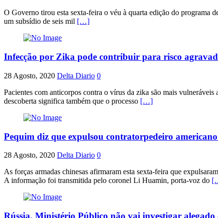
O Governo tirou esta sexta-feira o véu à quarta edição do programa de
um subsídio de seis mil
[…]
Infecção por Zika pode contribuir para risco agrava
28 Agosto, 2020
Delta Diario
0
Pacientes com anticorpos contra o vírus da zika são mais vulneráveis 
descoberta significa também que o processo
[…]
Pequim diz que expulsou contratorpedeiro american
28 Agosto, 2020
Delta Diario
0
As forças armadas chinesas afirmaram esta sexta-feira que expulsara
A informação foi transmitida pelo coronel Li Huamin, porta-voz do
[
Rússia. Ministério Público não vai investigar alega