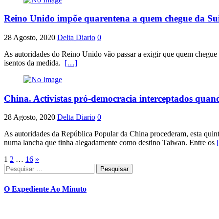
Reino Unido impõe quarentena a quem chegue da Sui
28 Agosto, 2020
Delta Diario
0
As autoridades do Reino Unido vão passar a exigir que quem chegue a
isentos da medida.
[…]
China. Activistas pró-democracia interceptados qua
28 Agosto, 2020
Delta Diario
0
As autoridades da República Popular da China procederam, esta quin
numa lancha que tinha alegadamente como destino Taiwan. Entre os
Paginação
1
2
…
16
»
Pesquisar
dos
por:
conteúdos
O Expediente Ao Minuto