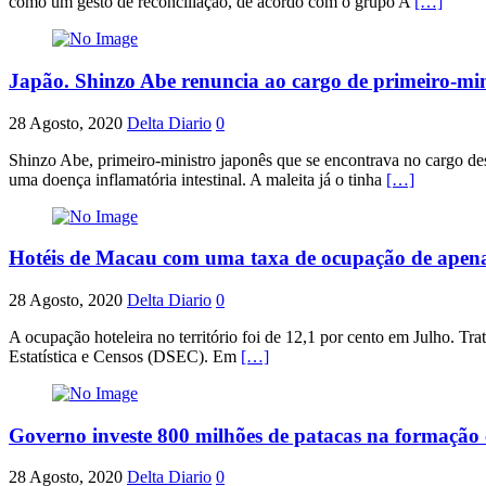
como um gesto de reconciliação, de acordo com o grupo A
[…]
Japão. Shinzo Abe renuncia ao cargo de primeiro-min
28 Agosto, 2020
Delta Diario
0
Shinzo Abe, primeiro-ministro japonês que se encontrava no cargo des
uma doença inflamatória intestinal. A maleita já o tinha
[…]
Hotéis de Macau com uma taxa de ocupação de apena
28 Agosto, 2020
Delta Diario
0
A ocupação hoteleira no território foi de 12,1 por cento em Julho. T
Estatística e Censos (DSEC). Em
[…]
Governo investe 800 milhões de patacas na formação 
28 Agosto, 2020
Delta Diario
0