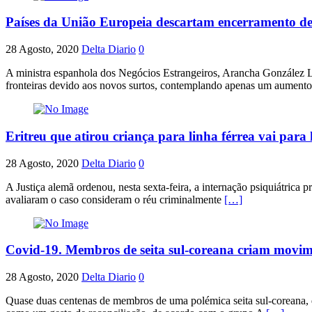
Países da União Europeia descartam encerramento de 
28 Agosto, 2020
Delta Diario
0
A ministra espanhola dos Negócios Estrangeiros, Arancha González L
fronteiras devido aos novos surtos, contemplando apenas um aument
Eritreu que atirou criança para linha férrea vai para 
28 Agosto, 2020
Delta Diario
0
A Justiça alemã ordenou, nesta sexta-feira, a internação psiquiátrica 
avaliaram o caso consideram o réu criminalmente
[…]
Covid-19. Membros de seita sul-coreana criam movi
28 Agosto, 2020
Delta Diario
0
Quase duas centenas de membros de uma polémica seita sul-coreana, q