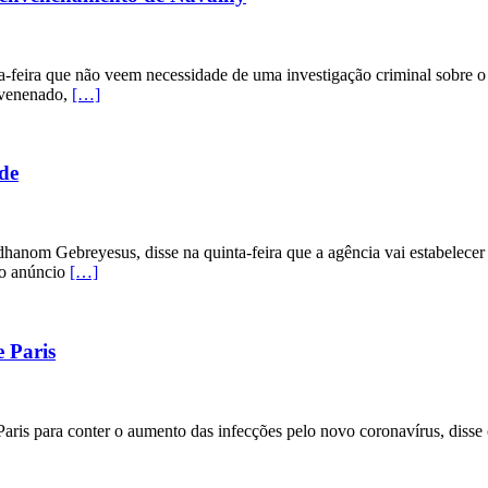
ta-feira que não veem necessidade de uma investigação criminal sobre 
envenenado,
[…]
de
hanom Gebreyesus, disse na quinta-feira que a agência vai estabelec
 o anúncio
[…]
e Paris
ris para conter o aumento das infecções pelo novo coronavírus, disse o