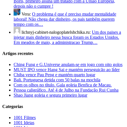
Boris, primeiro assina um tratado com a União Europeia,
depois não o cumpre !
Vera:
O problema é que é preciso mudar mentalidade
laboral! Não chega dar dinheiro, os pais também querem
tempo com os…
lichnyj-cabinet-nalogoplatelshchika.ru:
Um dos paises a
injetar mais dinheiro nessa busca foram os Estados Unidos.
Em meados de maio, a administracao Trump…
Artigos recentes
Ching Fung e G.Universe anulam-se em jogo com oito golos
MUST IPO vence Hang Sai e mantém perseguição ao líder
Chiba vence Pau Peng e mantém quarto lugar
Bali. Portuguesa detida com 50 balas na mochila
Com os olhos no título. Gala goleia Benfica de Macau.
Pessoa caligráfico. Até 4 de Julho na Fundação Rui Cunha
Shao Jiang goleia e segura primeiro lugar
Categorias
1001 Filmes
1001 Ideias