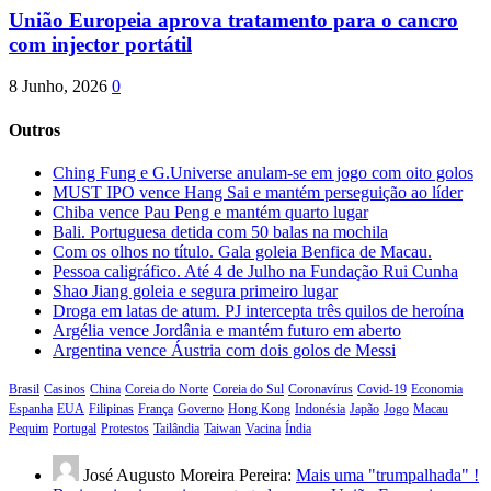
União Europeia aprova tratamento para o cancro
com injector portátil
8 Junho, 2026
0
Outros
Ching Fung e G.Universe anulam-se em jogo com oito golos
MUST IPO vence Hang Sai e mantém perseguição ao líder
Chiba vence Pau Peng e mantém quarto lugar
Bali. Portuguesa detida com 50 balas na mochila
Com os olhos no título. Gala goleia Benfica de Macau.
Pessoa caligráfico. Até 4 de Julho na Fundação Rui Cunha
Shao Jiang goleia e segura primeiro lugar
Droga em latas de atum. PJ intercepta três quilos de heroína
Argélia vence Jordânia e mantém futuro em aberto
Argentina vence Áustria com dois golos de Messi
Brasil
Casinos
China
Coreia do Norte
Coreia do Sul
Coronavírus
Covid-19
Economia
Espanha
EUA
Filipinas
França
Governo
Hong Kong
Indonésia
Japão
Jogo
Macau
Pequim
Portugal
Protestos
Tailândia
Taiwan
Vacina
Índia
José Augusto Moreira Pereira:
Mais uma "trumpalhada" !