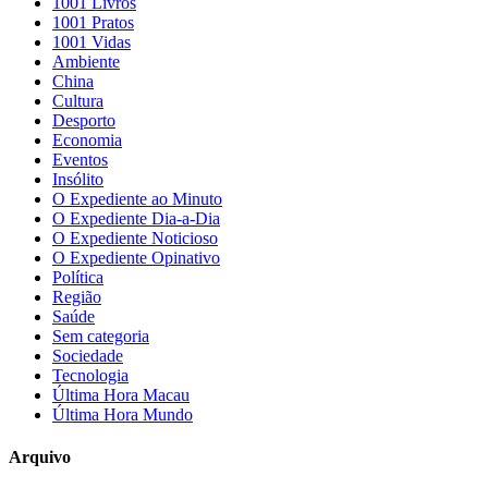
1001 Livros
1001 Pratos
1001 Vidas
Ambiente
China
Cultura
Desporto
Economia
Eventos
Insólito
O Expediente ao Minuto
O Expediente Dia-a-Dia
O Expediente Noticioso
O Expediente Opinativo
Política
Região
Saúde
Sem categoria
Sociedade
Tecnologia
Última Hora Macau
Última Hora Mundo
Arquivo