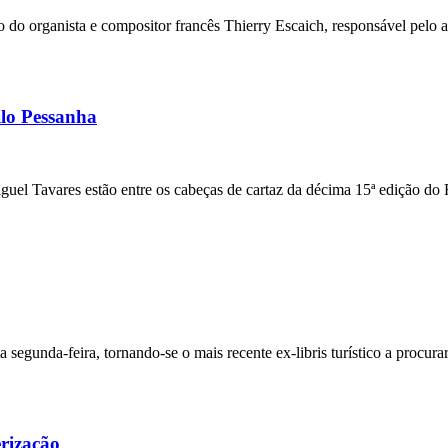
ico do organista e compositor francês Thierry Escaich, responsável pe
ilo Pessanha
el Tavares estão entre os cabeças de cartaz da décima 15ª edição do F
 segunda-feira, tornando-se o mais recente ex-libris turístico a procur
rização