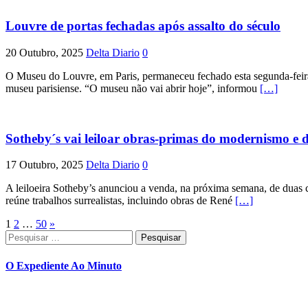
Louvre de portas fechadas após assalto do século
20 Outubro, 2025
Delta Diario
0
O Museu do Louvre, em Paris, permaneceu fechado esta segunda-feira,
museu parisiense. “O museu não vai abrir hoje”, informou
[…]
Sotheby´s vai leiloar obras-primas do modernismo e 
17 Outubro, 2025
Delta Diario
0
A leiloeira Sotheby’s anunciou a venda, na próxima semana, de duas c
reúne trabalhos surrealistas, incluindo obras de René
[…]
Paginação
1
2
…
50
»
Pesquisar
dos
por:
conteúdos
O Expediente Ao Minuto