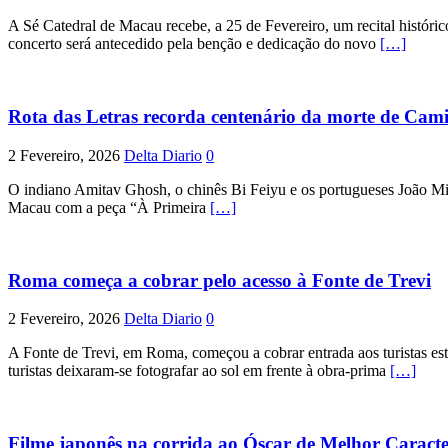
A Sé Catedral de Macau recebe, a 25 de Fevereiro, um recital histór
concerto será antecedido pela benção e dedicação do novo
[…]
Rota das Letras recorda centenário da morte de Cam
2 Fevereiro, 2026
Delta Diario
0
O indiano Amitav Ghosh, o chinês Bi Feiyu e os portugueses João Migu
Macau com a peça “À Primeira
[…]
Roma começa a cobrar pelo acesso à Fonte de Trevi
2 Fevereiro, 2026
Delta Diario
0
A Fonte de Trevi, em Roma, começou a cobrar entrada aos turistas esta
turistas deixaram-se fotografar ao sol em frente à obra-prima
[…]
Filme japonês na corrida ao Óscar de Melhor Caracte